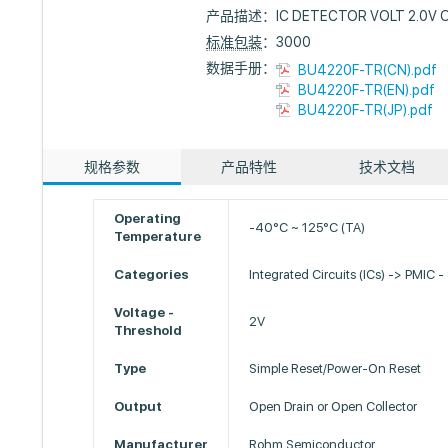
产品描述：
IC DETECTOR VOLT 2.0V
标准包装
：3000
数据手册：
BU4220F-TR(CN).pdf
BU4220F-TR(EN).pdf
BU4220F-TR(JP).pdf
规格参数
产品特性
技术文档
Operating
-40°C ~ 125°C (TA)
Temperature
Categories
Integrated Circuits (ICs) -> PMIC -
Voltage -
2V
Threshold
Type
Simple Reset/Power-On Reset
Output
Open Drain or Open Collector
Manufacturer
Rohm Semiconductor