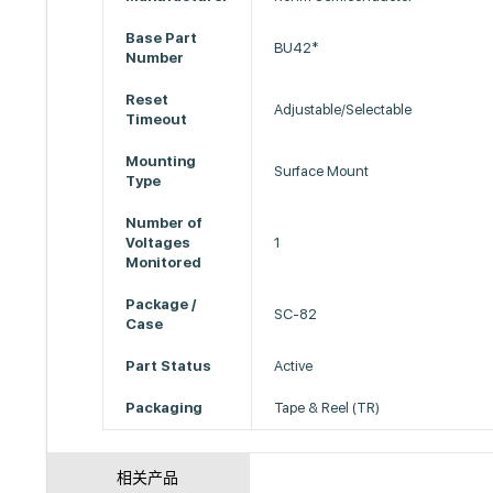
Base Part
BU42*
Number
Reset
Adjustable/Selectable
Timeout
Mounting
Surface Mount
Type
Number of
Voltages
1
Monitored
Package /
SC-82
Case
Part Status
Active
Packaging
Tape & Reel (TR)
相关产品