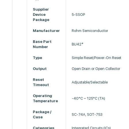
Supplier
Device
5-SSOP
Package
Manufacturer
Rohm Semiconductor
Base Part
BU42*
Number
Type
Simple Reset/Power-On Reset
Output
Open Drain or Open Collector
Reset
Adjustable/Selectable
Timeout
Operating
-40°C ~ 125°C (TA)
Temperature
Package /
SC-74A, SOT-753
Case
Categories
Integrated Circuits (ICs)