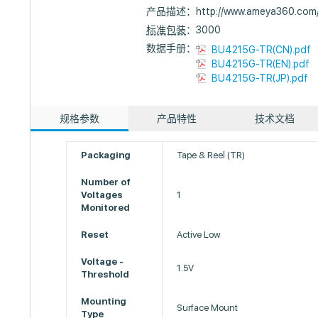
产品描述：
http://www.ameya360.com
标准包装
：3000
数据手册：
BU4215G-TR(CN).pdf
BU4215G-TR(EN).pdf
BU4215G-TR(JP).pdf
规格参数
产品特性
技术文档
Packaging
Tape & Reel (TR)
Number of
Voltages
1
Monitored
Reset
Active Low
Voltage -
1.5V
Threshold
Mounting
Surface Mount
Type