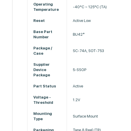
Operating
-40°C ~ 125°C (TA)
Temperature
Reset
Active Low
Base Part
BU42*
Number
Package /
SC-74A, SOT-753
Case
Supplier
Device
5-SSOP
Package
Part Status
Active
Voltage -
1.2V
Threshold
Mounting
Surface Mount
Type
Packaging
Tape & Reel (TR)