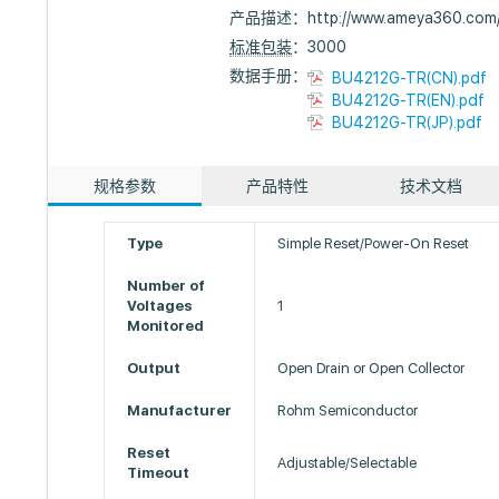
产品描述：
http://www.ameya360.com
标准包装
：3000
数据手册：
BU4212G-TR(CN).pdf
BU4212G-TR(EN).pdf
BU4212G-TR(JP).pdf
规格参数
产品特性
技术文档
Type
Simple Reset/Power-On Reset
Number of
Voltages
1
Monitored
Output
Open Drain or Open Collector
Manufacturer
Rohm Semiconductor
Reset
Adjustable/Selectable
Timeout