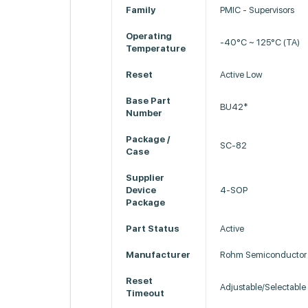
Family
PMIC - Supervisors
Operating
-40°C ~ 125°C (TA)
Temperature
Reset
Active Low
Base Part
BU42*
Number
Package /
SC-82
Case
Supplier
Device
4-SOP
Package
Part Status
Active
Manufacturer
Rohm Semiconductor
Reset
Adjustable/Selectable
Timeout