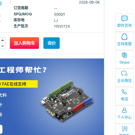
8
2026-08-06
订货周期
--
SPQ/MOQ
3000/1
8
库存地
LJ
5
即时咨询
生产批次
1151/1724
加入购物车
询价
在线客服
Skype
企业微信
电话
个人中心