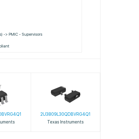
Cs) -> PMIC - Supervisors
liant
DBVRG4Q1
2U3809L30QDBVRG4Q1
ruments
Texas Instruments