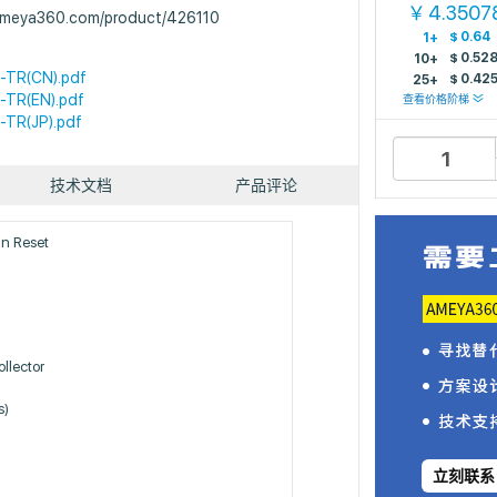
4.3507
￥
.ameya360.com/product/426110
$
0.64
1+
$
0.52
10+
-TR(CN).pdf
$
0.42
25+
-TR(EN).pdf
查看价格阶梯
-TR(JP).pdf
技术文档
产品评论
n Reset
llector
s)
立刻联系