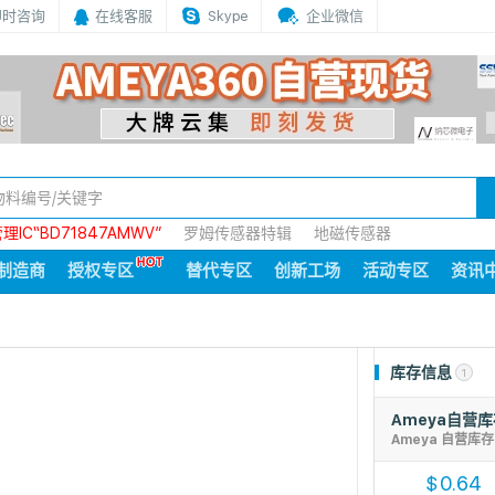
即时咨询
在线客服
Skype
企业微信
IC“BD71847AMWV”
罗姆传感器特辑
地磁传感器
制造商
授权专区
替代专区
创新工场
活动专区
资讯
库存信息
1
Ameya自营
Ameya 自营库
0.64
$