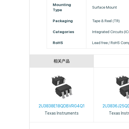
Mounting
Surface Mount
Type
Packaging
Tape & Reel (TR)
Categories
Integrated Circuits (I
RoHS
Lead free / RoHS Comp
相关产品
2U3838E18QDBVRG4Q1
2U3836J25Q
Texas Instruments
Texas Inst