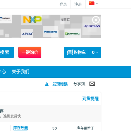
登录
注册
搜 索
一键询价
购物车
0
中心
关于我们
分享到：
发现错误
到货提醒
库存
存，准确发货快
库存数量
50
库存更新于