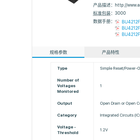
产品描述：
http://www
标准包装
：3000
数据手册：
BU4212F
BU4212F
BU4212F
规格参数
产品特性
Type
Simple Reset/Power-O
Number of
Voltages
1
Monitored
Output
Open Drain or Open Co
Category
Integrated Circuits (IC
Voltage -
1.2V
Threshold