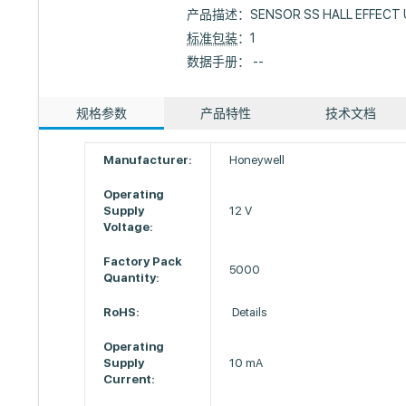
产品描述：
SENSOR SS HALL EFFECT
标准包装
：1
数据手册： --
规格参数
产品特性
技术文档
Manufacturer:
Honeywell
Operating
Supply
12 V
Voltage:
Factory Pack
5000
Quantity:
RoHS:
Details
Operating
Supply
10 mA
Current: