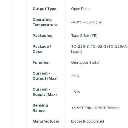
Output Type
Open Drain
Operating
-40°C ~ 85°C (TA)
Temperature
Packaging
Tape & Box (TB)
Package /
TO-226-3, TO-92-3 (TO-226AA)
Case
Leads)
Function
Omnipolar Switch
Current -
2mA
Output (Max)
Current -
1.5µA
Supply (Max)
Sensing
±5.5mT Trip, ±0.5mT Release
Range
Manufacturer
Diodes Incorporated