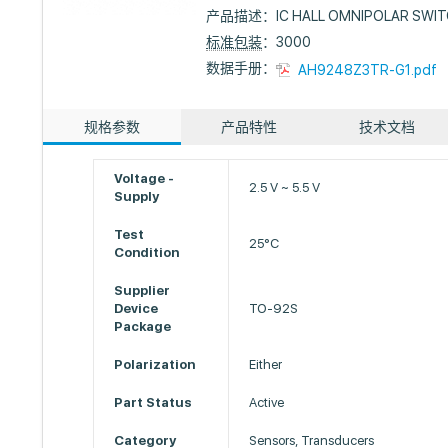
产品描述：
IC HALL OMNIPOLAR SWI
标准包装
：3000
数据手册：
AH9248Z3TR-G1.pdf
规格参数
产品特性
技术文档
Voltage -
2.5 V ~ 5.5 V
Supply
Test
25°C
Condition
Supplier
Device
TO-92S
Package
Polarization
Either
Part Status
Active
Category
Sensors, Transducers