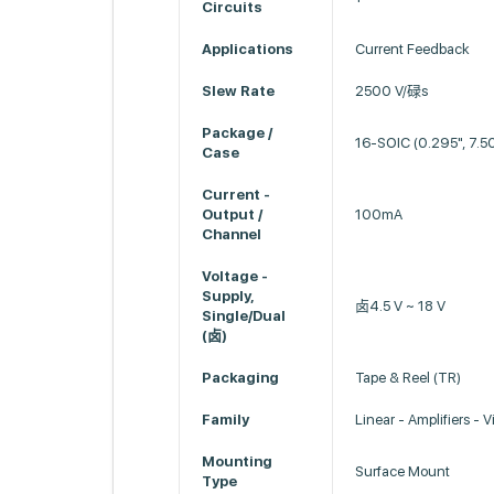
Circuits
Applications
Current Feedback
Slew Rate
2500 V/碌s
Package /
16-SOIC (0.295", 7.
Case
Current -
Output /
100mA
Channel
Voltage -
Supply,
卤4.5 V ~ 18 V
Single/Dual
(卤)
Packaging
Tape & Reel (TR)
Family
Linear - Amplifiers -
Mounting
Surface Mount
Type