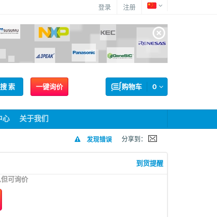
登录
注册
搜 索
一键询价
购物车
0
中心
关于我们
分享到：
发现错误
到货提醒
息但可询价