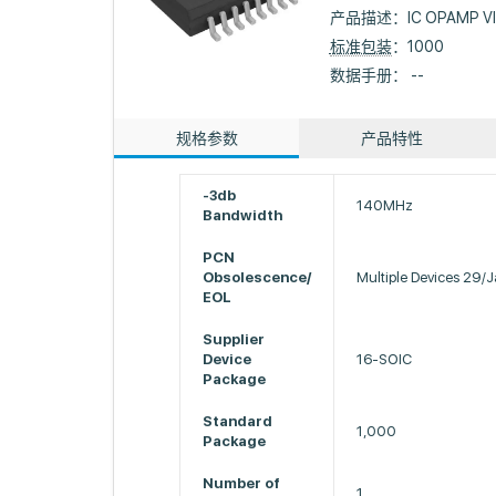
产品描述：
IC OPAMP V
标准包装
：1000
数据手册： --
规格参数
产品特性
-3db
140MHz
Bandwidth
PCN
Obsolescence/
Multiple Devices 29/
EOL
Supplier
Device
16-SOIC
Package
Standard
1,000
Package
Number of
1