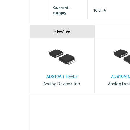
Current -
16.5mA
Supply
相关产品
AD810AR-REEL7
AD810AR
Analog Devices, Inc.
Analog Devi