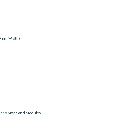
50mm Width)
 Video Amps and Modules