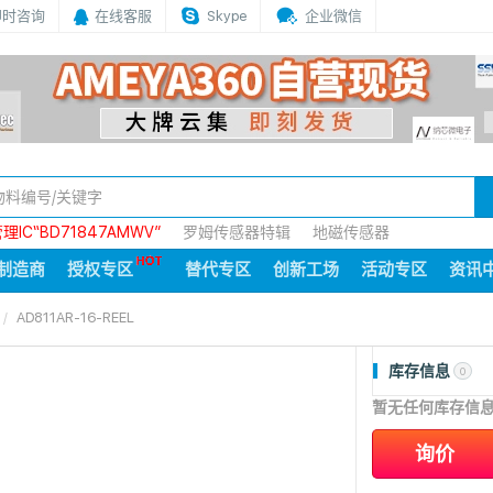
即时咨询
在线客服
Skype
企业微信
IC“BD71847AMWV”
罗姆传感器特辑
地磁传感器
制造商
授权专区
替代专区
创新工场
活动专区
资讯
AD811AR-16-REEL
库存信息
0
暂无任何库存信
询价