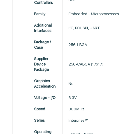
Controllers
Family
Embedded - Microprocessors
Additional
I²C, PCI, SPI, UART
Interfaces
Package /
256-LBGA
Case
Supplier
Device
256-CABGA (17x17)
Package
Graphics
No
Acceleration
Voltage - I/O
3.3V
Speed
300MHz
Series
Interprise™
Operating