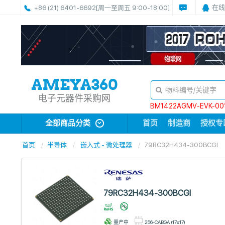
在线
+86 (21) 6401-6692
[周一至周五 9:00-18:00]
电子元器件采购网
BM1422AGMV-EVK-00
全部商品分类
首页
制造商
授权专
首页
半导体
嵌入式 - 微处理器
79RC32H434-300BCGI
79RC32H434-300BCGI
量产中
256-CABGA (17x17)