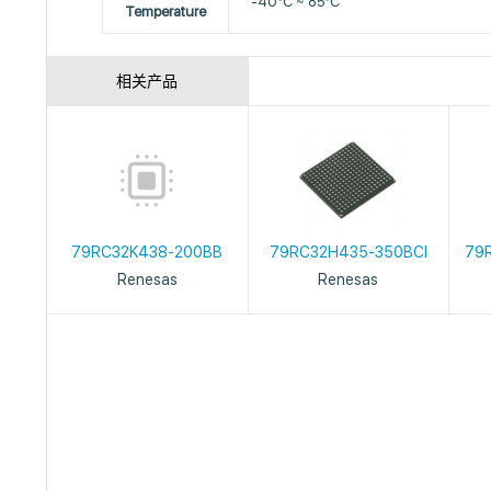
-40°C ~ 85°C
Temperature
相关产品
79RC32K438-200BB
79RC32H435-350BCI
79
Renesas
Renesas