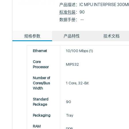
产品描述：
IC MPU INTERPRISE 300
标准包装
：90
数据手册： --
规格参数
产品特性
技术文档
Ethernet
10/100 Mbps (1)
Core
MIPS32
Processor
Number of
Cores/Bus
1 Core, 32-Bit
Width
Standard
90
Package
Packaging
Tray
RAM
DDR