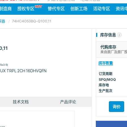
制造商
授权专区
替代专区
创新工场
活动专区
资讯
解器
74HC4053BQ-Q100,11
库存信息
2
代购库存
,11
来自原厂及原厂
库存数量
5x3.5)
MUX TRPL 2CH 16DHVQFN
订货周期
SPQ/MOQ
库存地
生产批次
技术文档
产品评论
询价