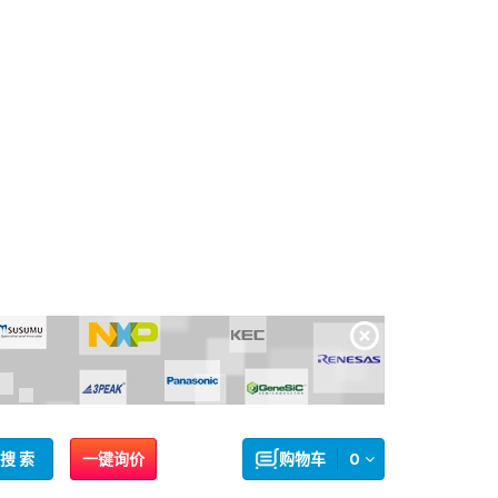
搜 索
一键询价
购物车
0