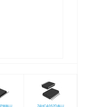
PW/AUJ
74HC4052D/AUJ