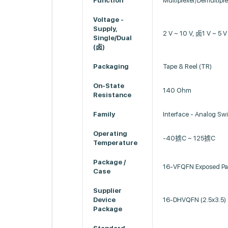
Function
Multiplexer/Demultiple
Voltage -
Supply,
2 V ~ 10 V, 卤1 V ~ 5 V
Single/Dual
(卤)
Packaging
Tape & Reel (TR)
On-State
140 Ohm
Resistance
Family
Interface - Analog Swi
Operating
-40掳C ~ 125掳C
Temperature
Package /
16-VFQFN Exposed P
Case
Supplier
Device
16-DHVQFN (2.5x3.5)
Package