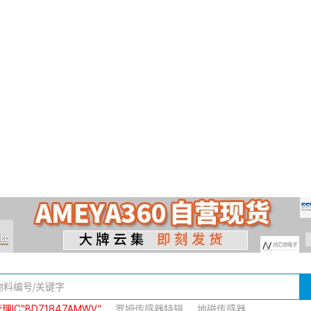
IC“BD71847AMWV”
罗姆传感器特辑
地磁传感器