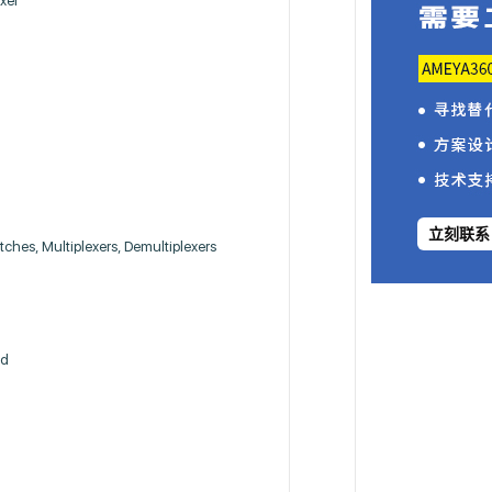
xer
立刻联系
tches, Multiplexers, Demultiplexers
ad