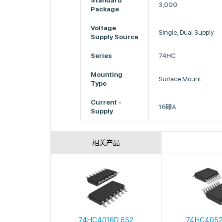
Standard
3,000
Package
Voltage
Single, Dual Supply
Supply Source
Series
74HC
Mounting
Surface Mount
Type
Current -
16碌A
Supply
相关产品
74HC4016D,652
74HC4052