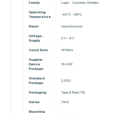
Family
Logic - Counters, Dividers
Operating
-40°C ~ 85°C
Temperature
Reset
Asynchronous
Voltage -
2 V ~ 6 V
Supply
Count Rate
167MHz
Supplier
Device
16-SOP
Package
Standard
2,000
Package
Packaging
Tape & Reel (TR)
Series
74AC
Mounting