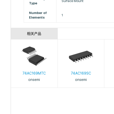
Surface Mount
Type
Number of
1
Elements
相关产品
74AC169MTC
74AC169SC
onsemi
onsemi