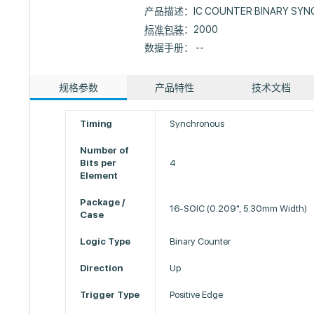
产品描述：
IC COUNTER BINARY SYN
标准包装
：2000
数据手册： --
规格参数
产品特性
技术文档
Timing
Synchronous
Number of
Bits per
4
Element
Package /
16-SOIC (0.209", 5.30mm Width)
Case
Logic Type
Binary Counter
Direction
Up
Trigger Type
Positive Edge