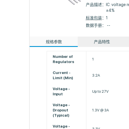
产品描述：
IC: voltage 
±4%
标准包装
：1
数据手册： --
规格参数
产品特性
Number of
1
Regulators
Current -
3.2A
Limit (Min)
Voltage -
Up to 27V
Input
Voltage -
Dropout
1.3V @ 3A
(Typical)
Voltage -
3.3V