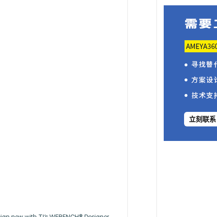
立刻联系
sign now with TI’s WEBENCH® Designer