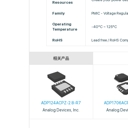
Resources
Family
PMIC - Voltage Regula
Operating
-40°C ~ 125°C
Temperature
RoHS
Lead free / RoHS Comp
相关产品
ADP124ACPZ-2.8-R7
ADP1706ACP
Analog Devices, Inc.
Analog Devi