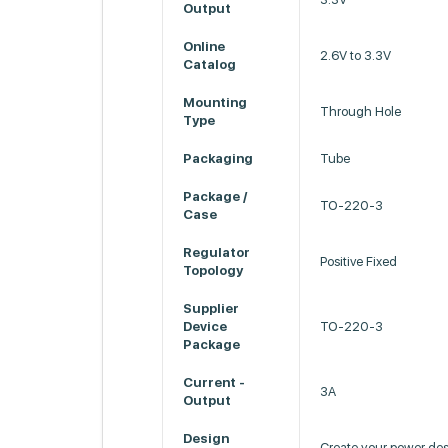
Output
Online
2.6V to 3.3V
Catalog
Mounting
Through Hole
Type
Packaging
Tube
Package /
TO-220-3
Case
Regulator
Positive Fixed
Topology
Supplier
Device
TO-220-3
Package
Current -
3A
Output
Design
Create your power de