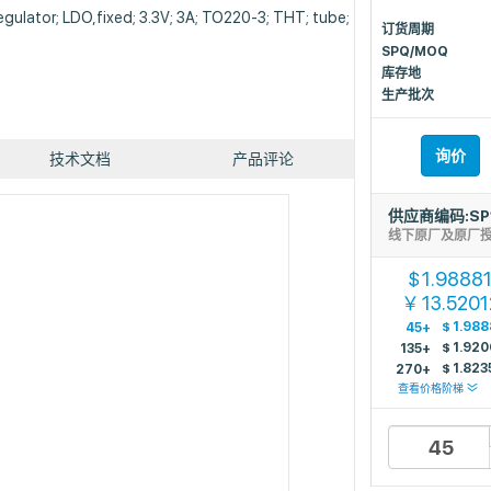
regulator; LDO,fixed; 3.3V; 3A; TO220-3; THT; tube;
订货周期
SPQ/MOQ
库存地
生产批次
询价
技术文档
产品评论
供应商编码:SP
线下原厂及原厂
1.9888
$
13.5201
￥
$
1.988
45+
$
1.920
135+
$
1.823
270+
查看价格阶梯