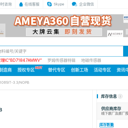
即时咨询
在线客服
Skype
企业微信
IC“BD71847AMWV”
罗姆传感器特辑
地磁传感器
制造商
授权专区
替代专区
创新工场
活动专区
资讯
1085IT-3.3/NOPB
库存信息
3
供应商库存
B
线下原厂及原厂
库存数量