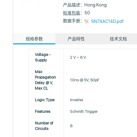
产品描述：
Hong Kong
标准包装
：50
数据手册：
SN74AC14D.pdf
规格参数
产品特性
技术文档
Voltage -
2 V ~ 6 V
Supply
Max
Propagation
10ns @ 5V, 50pF
Delay @ V,
Max CL
Logic Type
Inverter
Features
Schmitt Trigger
Number of
6
Circuits