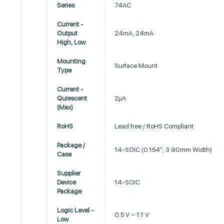
Series
74AC
Current -
Output
24mA, 24mA
High, Low
Mounting
Surface Mount
Type
Current -
Quiescent
2µA
(Max)
RoHS
Lead free / RoHS Compliant
Package /
14-SOIC (0.154", 3.90mm Width)
Case
Supplier
Device
14-SOIC
Package
Logic Level -
0.5 V ~ 1.1 V
Low