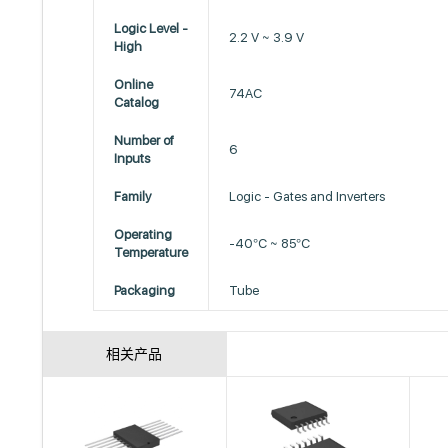
Logic Level -
2.2 V ~ 3.9 V
High
Online
74AC
Catalog
Number of
6
Inputs
Family
Logic - Gates and Inverters
Operating
-40°C ~ 85°C
Temperature
Packaging
Tube
相关产品