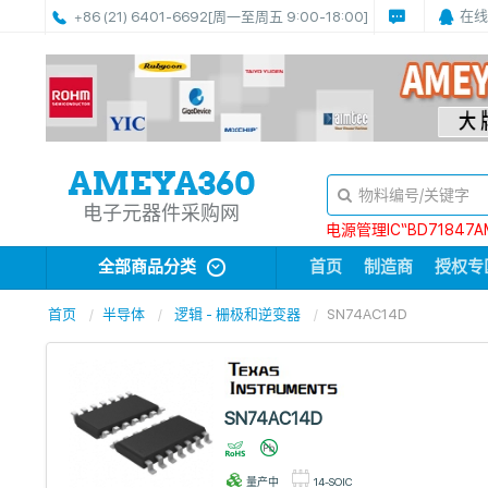
在线
+86 (21) 6401-6692
[周一至周五 9:00-18:00]
电子元器件采购网
电源管理IC“BD71847A
全部商品分类
首页
制造商
授权专
首页
半导体
逻辑 - 栅极和逆变器
SN74AC14D
SN74AC14D
量产中
14-SOIC