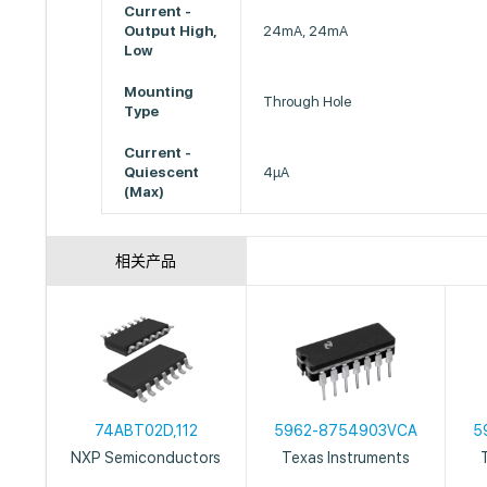
Current -
Output High,
24mA, 24mA
Low
Mounting
Through Hole
Type
Current -
Quiescent
4µA
(Max)
相关产品
74ABT02D,112
5962-8754903VCA
5
NXP Semiconductors
Texas Instruments