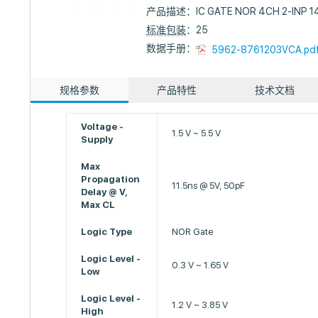
产品描述：
IC GATE NOR 4CH 2-INP 1
标准包装
：25
数据手册：
5962-8761203VCA.pd
规格参数
产品特性
技术文档
Voltage -
1.5 V ~ 5.5 V
Supply
Max
Propagation
11.5ns @ 5V, 50pF
Delay @ V,
Max CL
Logic Type
NOR Gate
Logic Level -
0.3 V ~ 1.65 V
Low
Logic Level -
1.2 V ~ 3.85 V
High