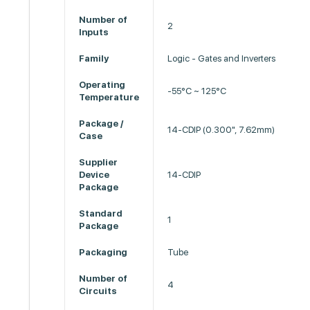
Number of
2
Inputs
Family
Logic - Gates and Inverters
Operating
-55°C ~ 125°C
Temperature
Package /
14-CDIP (0.300", 7.62mm)
Case
Supplier
Device
14-CDIP
Package
Standard
1
Package
Packaging
Tube
Number of
4
Circuits