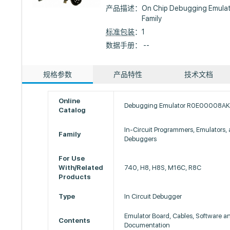
产品描述：
On Chip Debugging Emulat
Family
标准包装
：1
数据手册： --
规格参数
产品特性
技术文档
Online
Debugging Emulator R0E00008A
Catalog
In-Circuit Programmers, Emulators,
Family
Debuggers
For Use
With/Related
740, H8, H8S, M16C, R8C
Products
Type
In Circuit Debugger
Emulator Board, Cables, Software a
Contents
Documentation