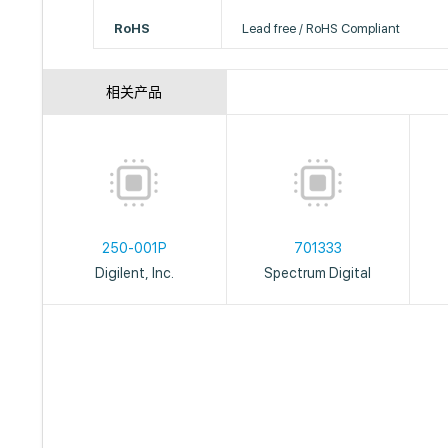
RoHS
Lead free / RoHS Compliant
相关产品
250-001P
701333
Digilent, Inc.
Spectrum Digital