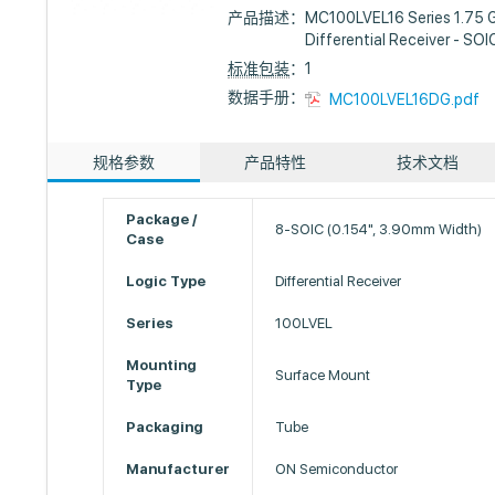
产品描述：
MC100LVEL16 Series 1.75 
Differential Receiver - SO
标准包装
：1
数据手册：
MC100LVEL16DG.pdf
规格参数
产品特性
技术文档
Package /
8-SOIC (0.154", 3.90mm Width)
Case
Logic Type
Differential Receiver
Series
100LVEL
Mounting
Surface Mount
Type
Packaging
Tube
Manufacturer
ON Semiconductor