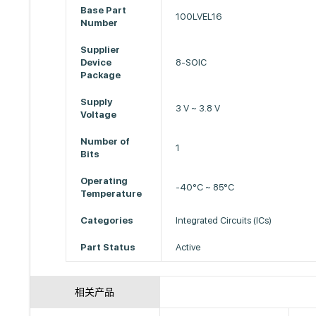
Base Part
100LVEL16
Number
Supplier
Device
8-SOIC
Package
Supply
3 V ~ 3.8 V
Voltage
Number of
1
Bits
Operating
-40°C ~ 85°C
Temperature
Categories
Integrated Circuits (ICs)
Part Status
Active
相关产品