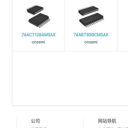
74ACT1284MSAX
74ABT899CMSAX
onsemi
onsemi
公司
网站导航