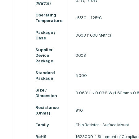
0.1W, 1/10W
(Watts)
Operating
-55°C ~ 125°C
Temperature
Package /
0603 (1608 Metric)
Case
Supplier
Device
0603
Package
Standard
5,000
Package
Size /
0.063" L x 0.031" W (1.60mm x 0
Dimension
Resistance
910
(Ohms)
Family
Chip Resistor - Surface Mount
RoHS
1623009-1 Statement of Complian