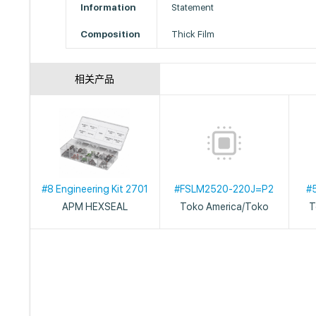
Information
Statement
Composition
Thick Film
相关产品
#8 Engineering Kit 2701
#FSLM2520-220J=P2
#
APM HEXSEAL
Toko America/Toko
T