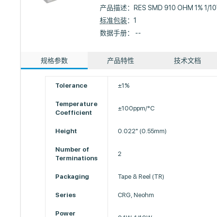
产品描述：
RES SMD 910 OHM 1% 1/1
标准包装
：1
数据手册： --
规格参数
产品特性
技术文档
Tolerance
±1%
Temperature
±100ppm/°C
Coefficient
Height
0.022" (0.55mm)
Number of
2
Terminations
Packaging
Tape & Reel (TR)
Series
CRG, Neohm
Power