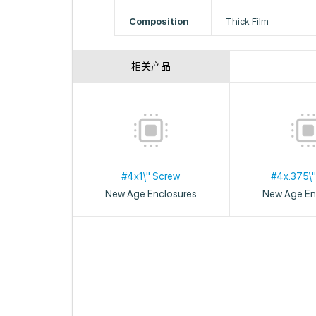
Composition
Thick Film
相关产品
#4x1\" Screw
#4x.375\"
New Age Enclosures
New Age En