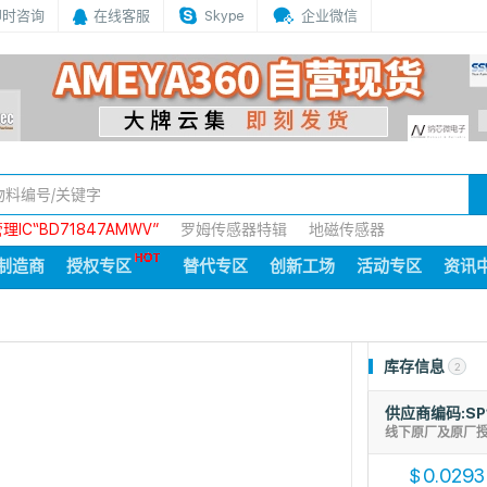
即时咨询
在线客服
Skype
企业微信
IC“BD71847AMWV”
罗姆传感器特辑
地磁传感器
制造商
授权专区
替代专区
创新工场
活动专区
资讯
库存信息
2
供应商编码:SP
线下原厂及原厂
0.0293
$