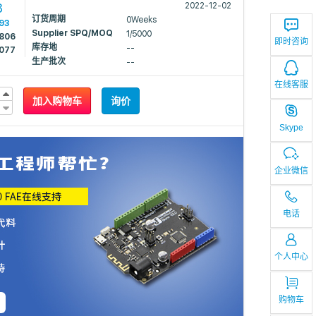
8
2022-12-02
订货周期
0Weeks
93
Supplier SPQ/MOQ
1/5000
2806
即时咨询
库存地
--
2077
生产批次
--
在线客服
加入购物车
询价
Skype
企业微信
电话
个人中心
购物车