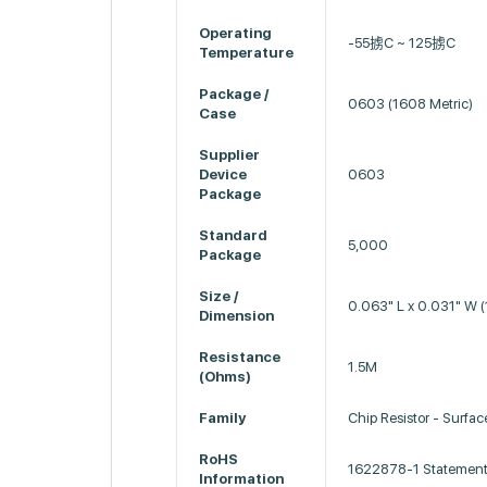
Operating
-55掳C ~ 125掳C
Temperature
Package /
0603 (1608 Metric)
Case
Supplier
Device
0603
Package
Standard
5,000
Package
Size /
0.063" L x 0.031" W
Dimension
Resistance
1.5M
(Ohms)
Family
Chip Resistor - Surfa
RoHS
1622878-1 Statement
Information