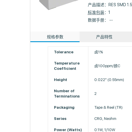
产品描述：
RES SMD 1.
标准包装
：1
数据手册： --
规格参数
产品特性
Tolerance
卤1%
Temperature
卤100ppm/掳C
Coefficient
Height
0.022" (0.55mm)
Number of
2
Terminations
Packaging
Tape & Reel (TR)
Series
CRG, Neohm
Power (Watts)
0.1W, 1/10W