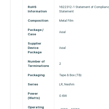
RoHS
1622312-1 Statement of Complian
Information
Statement
Composition
Metal Film
Package /
Axial
Case
Supplier
Device
Axial
Package
Number of
2
Terminations
Packaging
Tape & Box (TB)
Series
LR, Neohm
Power
0.6W
(Watts)
Operating