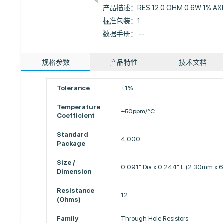
产品描述：
RES 12.0 OHM 0.6W 1% AX
标准包装
：1
数据手册： --
规格参数
产品特性
技术文档
Tolerance
±1%
Temperature
±50ppm/°C
Coefficient
Standard
4,000
Package
Size /
0.091" Dia x 0.244" L (2.30mm x
Dimension
Resistance
12
(Ohms)
Family
Through Hole Resistors