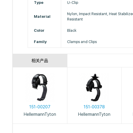
Type
U-Clip
Nylon, Impact Resistant, Heat Stabiliz
Material
Resistant
Color
Black
Family
Clamps and Clips
相关产品
151-00207
151-00378
HellermannTyton
HellermannTyton