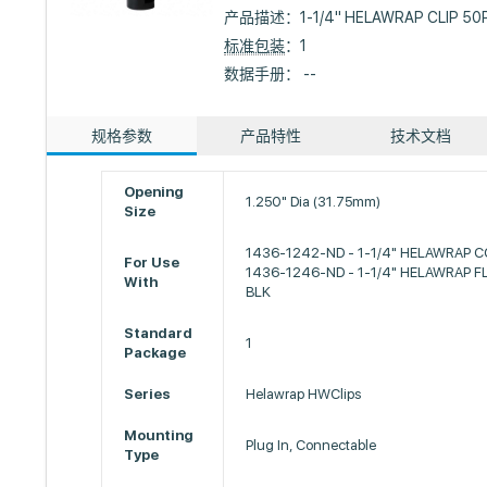
产品描述：
1-1/4" HELAWRAP CLIP 50
标准包装
：1
数据手册： --
规格参数
产品特性
技术文档
Opening
1.250" Dia (31.75mm)
Size
1436-1242-ND - 1-1/4" HELAWRAP 
For Use
1436-1246-ND - 1-1/4" HELAWRAP F
With
BLK
Standard
1
Package
Series
Helawrap HWClips
Mounting
Plug In, Connectable
Type