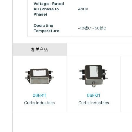
Voltage - Rated
AC (Phase to
480V
Phase)
Operating
-10掳C ~ 50掳C
Temperature
相关产品
06ER11
06EK11
Curtis Industries
Curtis Industries