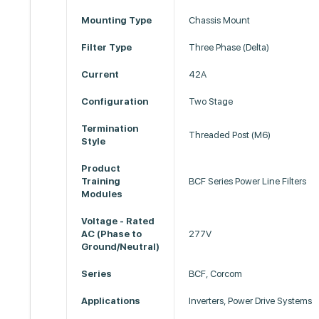
Mounting Type
Chassis Mount
Filter Type
Three Phase (Delta)
Current
42A
Configuration
Two Stage
Termination
Threaded Post (M6)
Style
Product
Training
BCF Series Power Line Filters
Modules
Voltage - Rated
AC (Phase to
277V
Ground/Neutral)
Series
BCF, Corcom
Applications
Inverters, Power Drive Systems