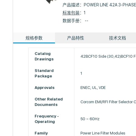
产品描述：
POWER LINE 42A 3-PHAS
标准包装
：1
数据手册： --
规格参数
产品特性
技术文档
Catalog
42BCF10 Side (30,42)BCF10 F
Drawings
Standard
1
Package
Approvals
ENEC, UL, VDE
Other Related
Corcom EMI/RFI Filter Selector 
Documents
Frequency -
50 ~ 60Hz
Operating
Family
Power Line Filter Modules