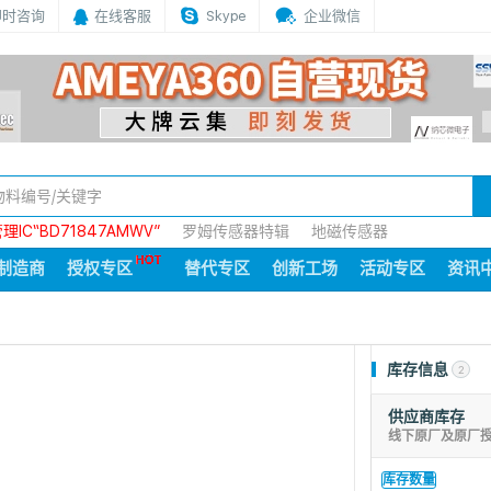
即时咨询
在线客服
Skype
企业微信
IC“BD71847AMWV”
罗姆传感器特辑
地磁传感器
制造商
授权专区
替代专区
创新工场
活动专区
资讯
库存信息
2
供应商库存
线下原厂及原厂
库存数量