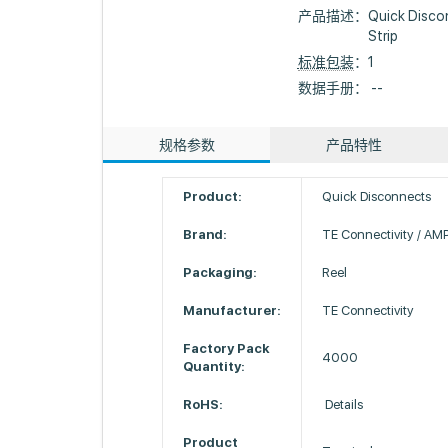
产品描述：
Quick Disco
Strip
标准包装
：1
数据手册： --
规格参数
产品特性
Product:
Quick Disconnects
Brand:
TE Connectivity / AM
Packaging:
Reel
Manufacturer:
TE Connectivity
Factory Pack
4000
Quantity:
RoHS:
Details
Product