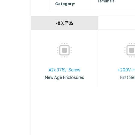
Terminals
Category:
相关产品
#2x.375\" Screw
+200V-
New Age Enclosures
First S