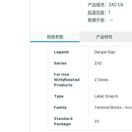
产品描述：
ZAD 1/4
标准包装
：1
数据手册： --
规格参数
产品特性
Legend
Danger Sign
Series
ZAD
For Use
With/Related
Z Series
Products
Type
Label, Snap In
Family
Terminal Blocks - Acce
Standard
20
Package