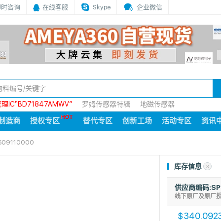
即时咨询
在线客服
Skype
企业微信
IC“BD71847AMWV”
罗姆传感器特辑
地磁传感器
制造商
授权专区
替代专区
创新工场
活动专区
资讯
609110000
库存信息
3
供应商编码:SP
线下原厂及原厂
340.092
$