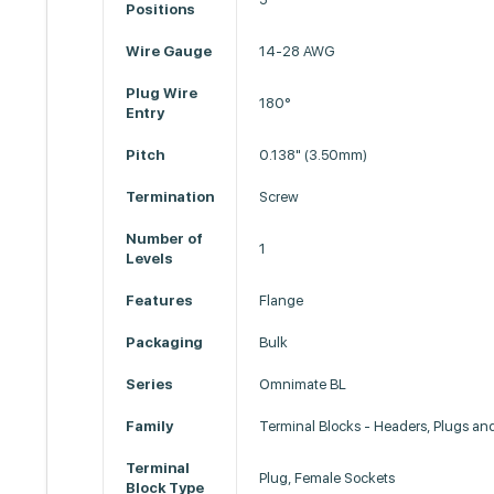
Positions
Wire Gauge
14-28 AWG
Plug Wire
180°
Entry
Pitch
0.138" (3.50mm)
Termination
Screw
Number of
1
Levels
Features
Flange
Packaging
Bulk
Series
Omnimate BL
Family
Terminal Blocks - Headers, Plugs an
Terminal
Plug, Female Sockets
Block Type