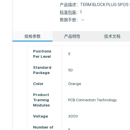
产品描述：
TERM BLOCK PLUG 5POS 
标准包装
：1
数据手册： --
规格参数
产品特性
技术文档
Positions
5
Per Level
Standard
50
Package
Color
Orange
Product
Training
PCB Connection Technology
Modules
Voltage
300V
Number of
5