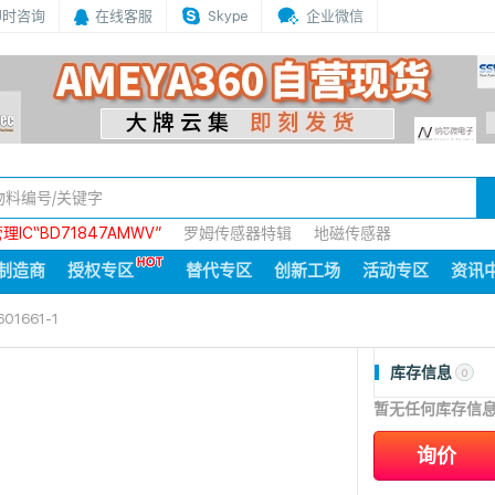
即时咨询
在线客服
Skype
企业微信
IC“BD71847AMWV”
罗姆传感器特辑
地磁传感器
制造商
授权专区
替代专区
创新工场
活动专区
资讯
601661-1
库存信息
0
暂无任何库存信
询价