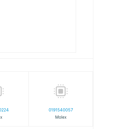
0224
0191540057
ex
Molex