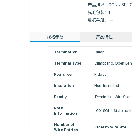
产品描述：
CONN SPLI
标准包装
：1
数据手册： --
规格参数
产品特性
Termination
Crimp
Terminal Type
Crimpband, Open Ba
Features
Ridged
Insulation
Non-Insulated
Family
Terminals - Wire Spli
RoHS
1601661-1 Statement
Information
Number of
Varies by Wire Size
Wire Entries