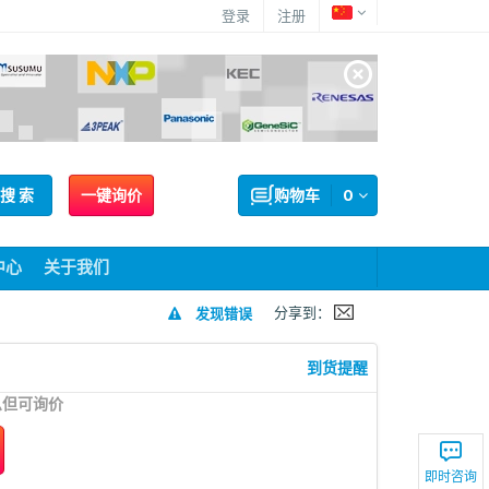
登录
注册
搜 索
一键询价
购物车
0
中心
关于我们
分享到：
发现错误
到货提醒
息但可询价
即时咨询