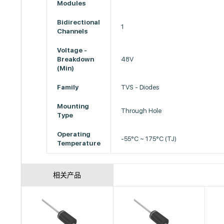
Modules
Bidirectional
1
Channels
Voltage -
Breakdown
48V
(Min)
Family
TVS - Diodes
Mounting
Through Hole
Type
Operating
-55°C ~ 175°C (TJ)
Temperature
相关产品