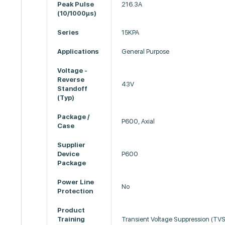
Peak Pulse
216.3A
(10/1000µs)
Series
15KPA
Applications
General Purpose
Voltage -
Reverse
43V
Standoff
(Typ)
Package /
P600, Axial
Case
Supplier
Device
P600
Package
Power Line
No
Protection
Product
Training
Transient Voltage Suppression (TVS