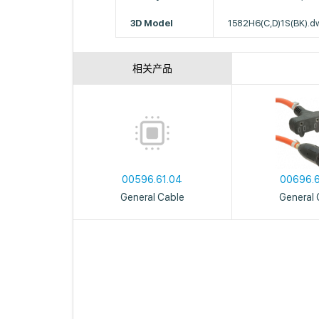
3D Model
1582H6(C,D)1S(BK).dw
相关产品
00596.61.04
00696.
General Cable
General 