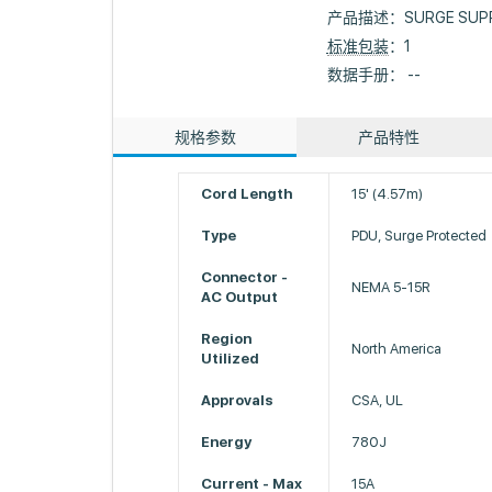
产品描述：
SURGE SUP
标准包装
：1
数据手册： --
规格参数
产品特性
Cord Length
15' (4.57m)
Type
PDU, Surge Protected
Connector -
NEMA 5-15R
AC Output
Region
North America
Utilized
Approvals
CSA, UL
Energy
780J
Current - Max
15A