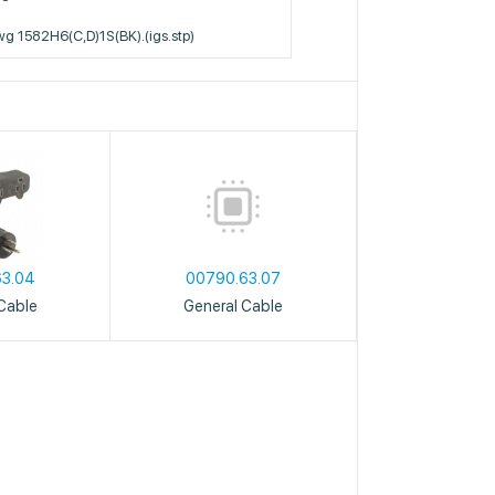
g 1582H6(C,D)1S(BK).(igs.stp)
63.04
00790.63.07
Cable
General Cable