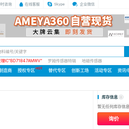
即时咨询
在线客服
Skype
企业微信
IC“BD71847AMWV”
罗姆传感器特辑
地磁传感器
制造商
授权专区
替代专区
创新工场
活动专区
资讯
库存信息
0
暂无任何库存信
询价