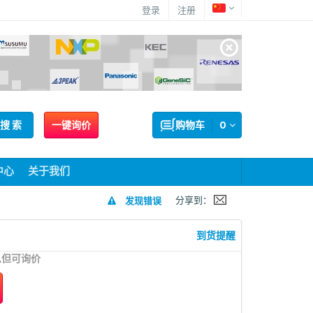
登录
注册
搜 索
一键询价
购物车
0
中心
关于我们
分享到：
发现错误
到货提醒
息但可询价