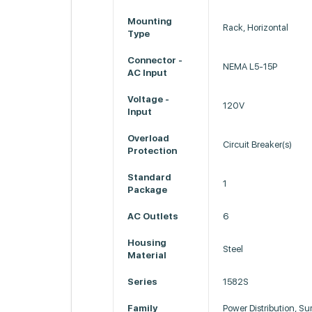
Mounting
Rack, Horizontal
Type
Connector -
NEMA L5-15P
AC Input
Voltage -
120V
Input
Overload
Circuit Breaker(s)
Protection
Standard
1
Package
AC Outlets
6
Housing
Steel
Material
Series
1582S
Family
Power Distribution, Su