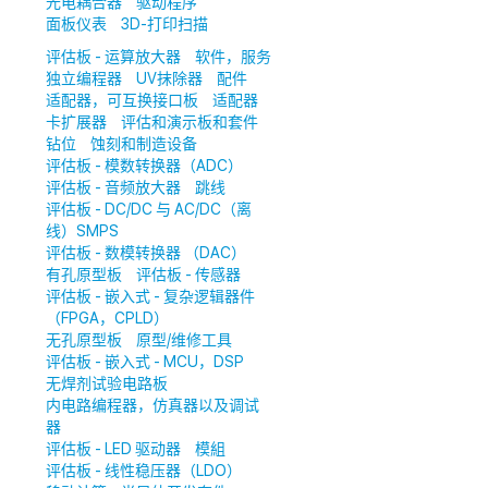
光电耦合器
驱动程序
面板仪表
3D-打印扫描
评估板 - 运算放大器
软件，服务
独立编程器
UV抹除器
配件
适配器，可互换接口板
适配器
卡扩展器
评估和演示板和套件
钻位
蚀刻和制造设备
评估板 - 模数转换器（ADC）
评估板 - 音频放大器
跳线
评估板 - DC/DC 与 AC/DC（离
线）SMPS
评估板 - 数模转换器 （DAC）
有孔原型板
评估板 - 传感器
评估板 - 嵌入式 - 复杂逻辑器件
（FPGA，CPLD）
无孔原型板
原型/维修工具
评估板 - 嵌入式 - MCU，DSP
无焊剂试验电路板
内电路编程器，仿真器以及调试
器
评估板 - LED 驱动器
模組
评估板 - 线性稳压器（LDO）