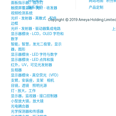
隐私政策
网站地图
积分
面板指示器，指示灯
联系我们
产品定制
触摸屏覆盖层
光纤 - 收发器
视频检测系统
光纤 - 发射器 - 离散式
配件
Copyright © 2019 Ameya Holding Limite
边框
光纤 - 发射器 - 驱动器集成电路
上
显示器模块 - LCD，OLED 字符和
数字
智能，智慧，发光二极管，显示
器，图形
显示器模块 - LED 字符与数字
显示器模块 - LED 点阵和簇
红外，UV，可见光发射器
反相器
显示器模块 - 真空荧光（VFD）
支臂，安装座，支架
相机
目镜，透镜
照明光源
灯 - 放大，工作
显示器，监视器 - 接口控制器
小型放大镜，放大镜
光电耦合器
光学探测器和传感器