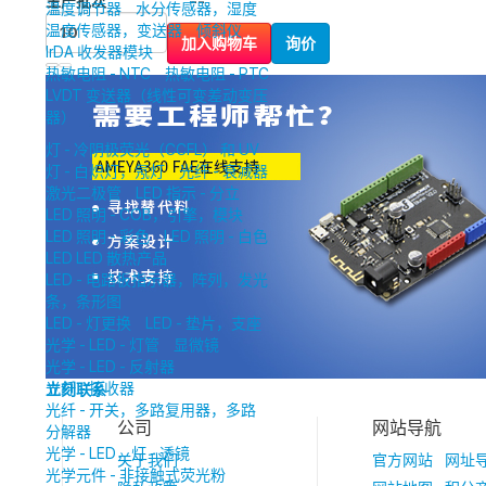
生产批次
--
温度调节器
水分传感器，湿度
温度传感器，变送器
倾斜仪
加入购物车
询价
IrDA 收发器模块
热敏电阻 - NTC
热敏电阻 - PTC
LVDT 变送器（线性可变差动变压
器）
灯 - 冷阴极荧光（CCFL） 和 UV
灯 - 白炽灯，氖灯
光纤 - 衰减器
激光二极管
LED 指示 - 分立
LED 照明 - COB，引擎，模块
LED 照明 - 彩色
LED 照明 - 白色
LED LED 散热产品
LED - 电路板指示器，阵列，发光
条，条形图
LED - 灯更换
LED - 垫片，支座
光学 - LED - 灯管
显微镜
光学 - LED - 反射器
光纤 - 接收器
立刻联系
光纤 - 开关，多路复用器，多路
公司
网站导航
分解器
光学 - LED，灯 - 透镜
关于我们
官方网站
网址
光学元件 - 非接触式荧光粉