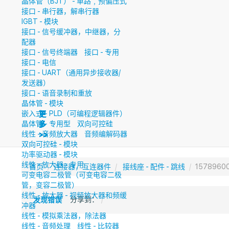
晶体管（BJT） - 单路﹐预偏压式
接口 - 串行器，解串行器
IGBT - 模块
接口 - 信号缓冲器，中继器，分
配器
接口 - 信号终端器
接口 - 专用
接口 - 电信
接口 - UART（通用异步接收器/
发送器）
接口 - 语音录制和重放
晶体管 - 模块
嵌入式 - PLD（可编程逻辑器件）
更
更
更
更
更
更
更
晶体管 - 专用型
双向可控硅
多
多
多
多
多
多
多
线性 - 音频放大器
音频编解码器
>>
>>
>>
>>
>>
>>
>>
双向可控硅 - 模块
功率驱动器 - 模块
线性 - 放大器 - 专用
首页
连接器，互连器件
接线座 - 配件 - 跳线
1578960
可变电容二极管（可变电容二极
管，变容二极管）
线性 - 放大器 - 视频放大器和频缓
分享到：
发现错误
冲器
线性 - 模拟乘法器，除法器
线性 - 音频处理
线性 - 比较器