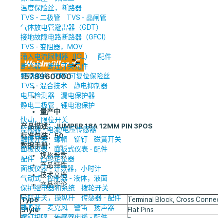
温度保险丝，断路器
TVS - 二极管
TVS - 晶闸管
气体放电管避雷器（GDT）
接地故障电路断路器（GFCI）
TVS - 变阻器，MOV
涌入电流限制器（ICL）
配件
断路器
断连开关元件
照明保护
1578960000
PTC 可复位保险丝
TVS - 混合技术
静电抑制器
电压检测器
漏电保护器
静电二极管
锂电池保护
量产中
快动，限位开关
产品描述：
JUMPER 18A 12MM PIN 3POS
监视器 - 电流/电压传感器
标准包装
：50
触摸开关
螺帽
铆钉
磁簧开关
数据手册： --
面板仪表
面板式仪表 - 配件
规格参数
配件
凸轮定位器
产品特性
面板仪表 - 计数器，小时计
技术文档
气动式
控制器 - 液体，液面
产品评论
保护继电器和系统
拨轮开关
导航开关，操纵杆
传感器 - 配件
Type
Terminal Block, Cross Conne
蜂鸣器
麦克风
警笛
扬声器
Style
Flat Pins
螺钉扣眼
传感器电缆 - 配件