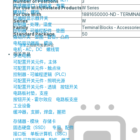
Number of Positions
3
传感器接口 - 接线盒
专用
For Use With/Related Products
W Series
螺絲釘，螺栓
For Use With
1881650000-ND - TERMINAL
可编程显示器开关
Series
W
控制器 - 处理，温度
Family
Terminal Blocks - Accessorie
控制器 - 可编程配件
垫圈
Standard Package
50
拨动开关
垫圈 - 套管，凸肩
电机驱动器板，模块
登录
之后就可发表评论
电机 - AC，DC
螺线管
相关产品
步进电机
可配置开关元件，主体
可配置开关元件 - 触点块
控制器 - 可编程逻辑（PLC）
可配置开关元件 - 照明光源
可配置开关元件 - 透镜
按钮开关
电路板衬垫，支座
按钮开关 - 霍尔效应
电路板支座
工业设备
缓冲器，支脚，焊盘，握把
存储器 - 模块
存储卡
固态硬盘（SSD）
专用
配件
接口板
单板计算机（SBC）