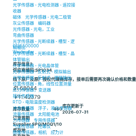
光学传感器 - 光电检测器 - 遥控接
收器
磁体
光学传感器 - 光电二极管
灰尘传感器
编码器
光传感器 - 光电，工业
弯曲传感器
光学传感器 - 光断续器 - 槽型 - 逻
0135500000
辑输出
Weidmuller
光学传感器 - 光断续器 - 槽型 - 晶
体管输出
库存信息
2
光学传感器 - 光电晶体管
供应商编码:SP1034
光学传感器 - 反射式 - 模拟输出
光学传感器 - 反射式 - 逻辑输出
线下原厂及原厂授权代理商库存，接单后需要再次确认价格和数量
位置传感器 - 角，线性位置测量
$
1.68044
压力传感器，变送器
接近传感器
￥
11.42379
RTD - 电阻温度检测器
库存更新于
冲击传感器
浮子，液位传感器
库存数量
460
2026-07-31
流量传感器
太阳能电池
订货周期
--
力传感器
专用传感器
Supplier SPQ/MOQ
1/10
气体传感器
陀螺仪
库存地
--
图像传感器，相机
应力计