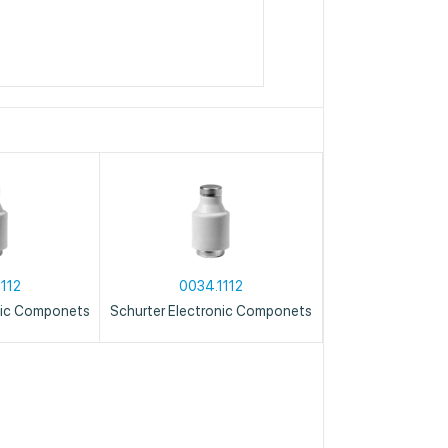
112
0034.1112
nic Componets
Schurter Electronic Componets