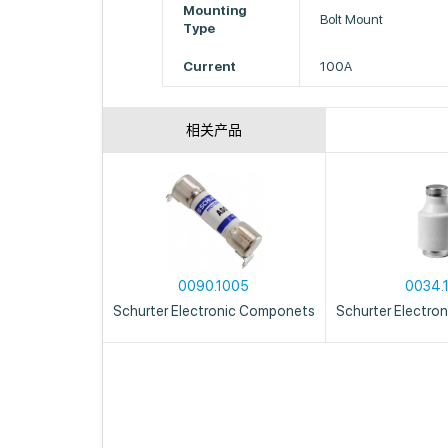
Mounting
Bolt Mount
Type
Current
100A
相关产品
0090.1005
0034.1
Schurter Electronic Componets
Schurter Electro