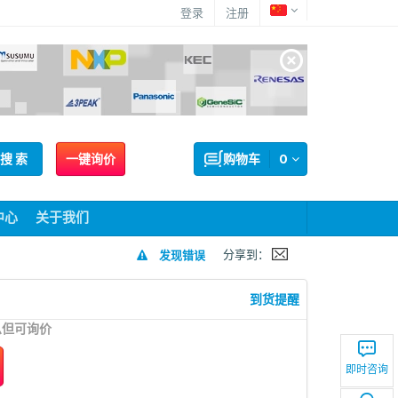
登录
注册
搜 索
一键询价
购物车
0
中心
关于我们
分享到：
发现错误
到货提醒
息但可询价
即时咨询