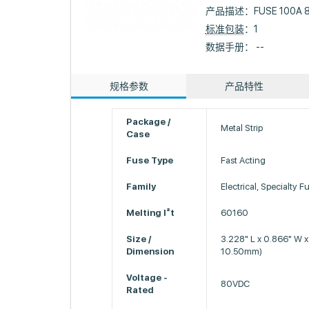
产品描述：
FUSE 100A 
标准包装
：1
数据手册： --
规格参数
产品特性
Package /
Metal Strip
Case
Fuse Type
Fast Acting
Family
Electrical, Specialty F
Melting I²t
60160
Size /
3.228" L x 0.866" W
Dimension
10.50mm)
Voltage -
80VDC
Rated