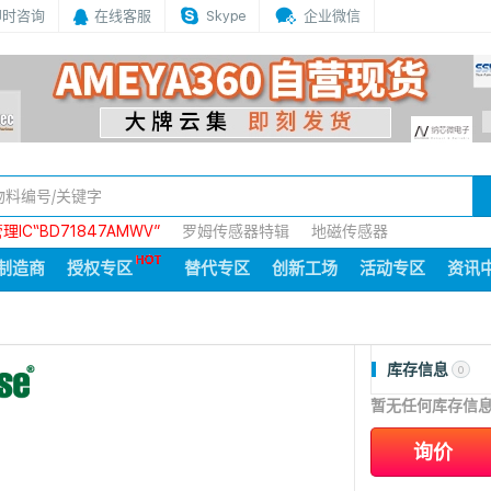
即时咨询
在线客服
Skype
企业微信
IC“BD71847AMWV”
罗姆传感器特辑
地磁传感器
制造商
授权专区
替代专区
创新工场
活动专区
资讯
库存信息
0
暂无任何库存信
询价