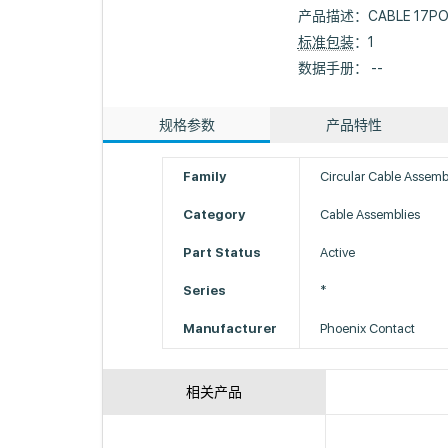
产品描述：
CABLE 17P
标准包装
：1
数据手册： --
规格参数
产品特性
Family
Circular Cable Assemb
Category
Cable Assemblies
Part Status
Active
Series
*
Manufacturer
Phoenix Contact
相关产品