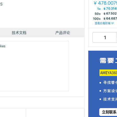
478.007
￥
OS
$
70.31
1+
$
67.502
50+
$
64.68
100+
查看价格阶梯
技术文档
产品评论
lies
立刻联系