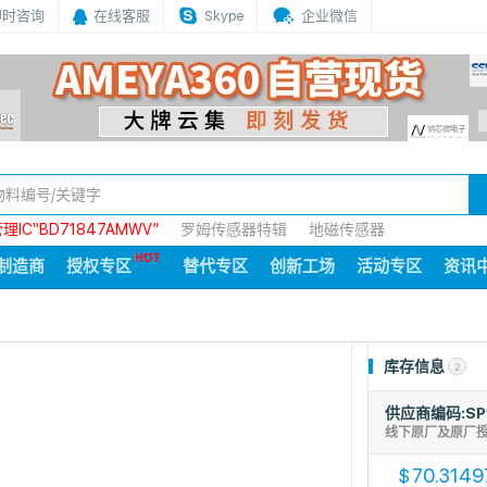
即时咨询
在线客服
Skype
企业微信
IC“BD71847AMWV”
罗姆传感器特辑
地磁传感器
制造商
授权专区
替代专区
创新工场
活动专区
资讯
库存信息
2
供应商编码:SP
线下原厂及原厂
70.3149
$