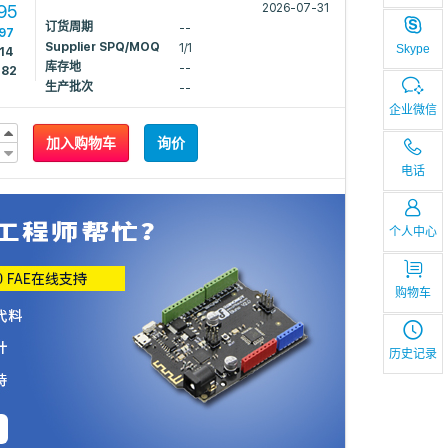
95
2026-07-31
订货周期
--
497
Supplier SPQ/MOQ
1/1
Skype
14
库存地
--
782
生产批次
--
企业微信
加入购物车
询价
电话
个人中心
购物车
历史记录