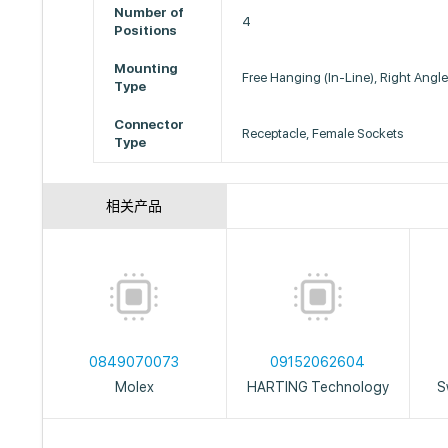
Number of
4
Positions
Mounting
Free Hanging (In-Line), Right Angl
Type
Connector
Receptacle, Female Sockets
Type
相关产品
0849070073
09152062604
Molex
HARTING Technology
S