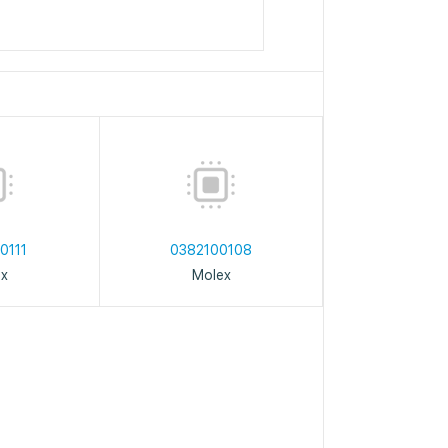
0111
0382100108
ex
Molex