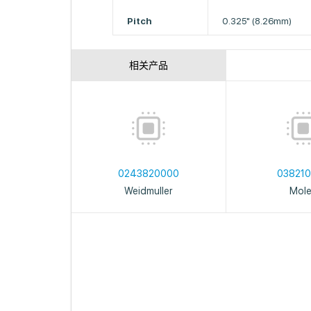
Pitch
0.325" (8.26mm)
相关产品
0243820000
038210
Weidmuller
Mol