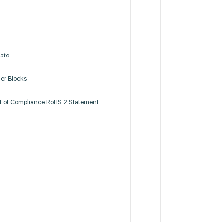
late
ier Blocks
 of Compliance RoHS 2 Statement