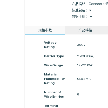
产品描述：
Connector Ba
标准包装
：6
数据手册： --
规格参数
产品特性
Voltage
300V
Rating
Barrier Type
2 Wall (Dual)
Wire Gauge
12-22 AWG
Material
Flammability
UL94 V-0
Rating
Number of
8
Wire Entries
Terminal