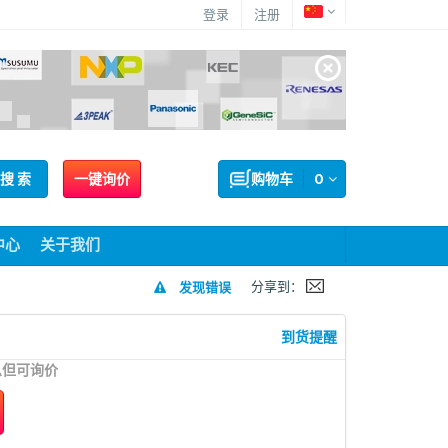
登录
注册
搜 索
一键询价
购物车
0
中心
关于我们
分享到：
发现错误
到货提醒
息但可询价