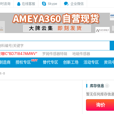
即时咨询
在线客服
Skype
企业微信
IC“BD71847AMWV”
罗姆传感器特辑
地磁传感器
制造商
授权专区
替代专区
创新工场
活动专区
资讯
4-8
库存信息
0
暂无任何库存信
询价