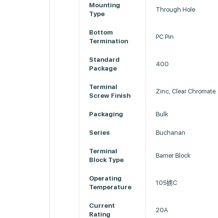
Mounting
Through Hole
Type
Bottom
PC Pin
Termination
Standard
400
Package
Terminal
Zinc, Clear Chromate
Screw Finish
Packaging
Bulk
Series
Buchanan
Terminal
Barrier Block
Block Type
Operating
105掳C
Temperature
Current
20A
Rating