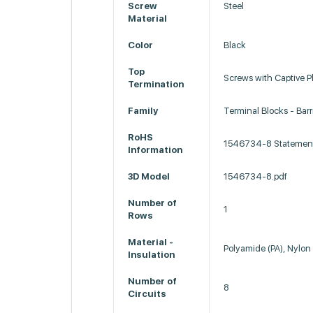
Screw
Steel
Material
Color
Black
Top
Screws with Captive P
Termination
Family
Terminal Blocks - Barr
RoHS
1546734-8 Statement
Information
3D Model
1546734-8.pdf
Number of
1
Rows
Material -
Polyamide (PA), Nylon
Insulation
Number of
8
Circuits