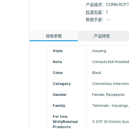
产品描述：
CONN RCPT 
标准包装
：1
数据手册： --
规格参数
产品特性
Style
Housing
Note
Contacts Not Provide
Color
Black
Category
Connectors, Intercon
Gender
Female, Receptacle
Family
Terminals - Housings,
For Use
With/Related
0.315" (8.00mm) Qui
Products