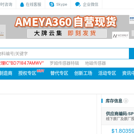
即时咨询
在线客服
Skype
企业微信
IC“BD71847AMWV”
罗姆传感器特辑
地磁传感器
制造商
授权专区
替代专区
创新工场
活动专区
资讯
库存信息
3
供应商编码:SP
线下原厂及原厂
1.8035
$