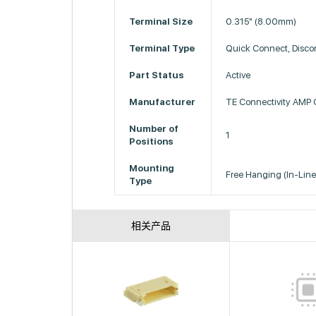
Terminal Size
0.315" (8.00mm)
Terminal Type
Quick Connect, Disco
Part Status
Active
Manufacturer
TE Connectivity AMP 
Number of
1
Positions
Mounting
Free Hanging (In-Line
Type
相关产品