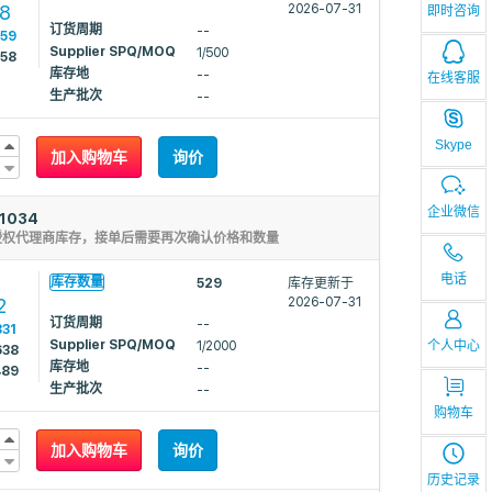
98
2026-07-31
即时咨询
订货周期
--
359
Supplier SPQ/MOQ
1/500
358
库存地
--
在线客服
生产批次
--
Skype
加入购物车
询价
企业微信
1034
授权代理商库存，接单后需要再次确认价格和数量
1
电话
库存数量
529
库存更新于
2
2026-07-31
订货周期
--
831
Supplier SPQ/MOQ
个人中心
1/2000
638
库存地
--
489
生产批次
--
购物车
加入购物车
询价
历史记录