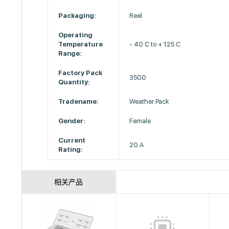
Packaging:
Reel
Operating
Temperature
- 40 C to + 125 C
Range:
Factory Pack
3500
Quantity:
Tradename:
Weather Pack
Gender:
Female
Current
20 A
Rating:
相关产品