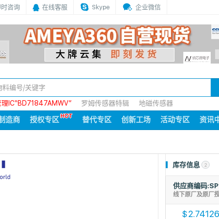
即时咨询
在线客服
Skype
企业微信
IC“BD71847AMWV”
罗姆传感器特辑
地磁传感器
制造商
授权专区
替代专区
创新工场
活动专区
资讯
库存信息
2
供应商编码:SP
线下原厂及原厂
2.7412
$