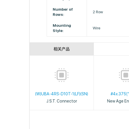
Number of
2 Row
Rows:
Mounting
Wire
Style:
相关产品
(W)UBA-4RS-D10T-1(LF)(SN)
#4x.375\"
J.S.T. Connector
New Age En