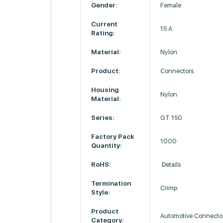
Gender:
Female
Current
15 A
Rating:
Material:
Nylon
Product:
Connectors
Housing
Nylon
Material:
Series:
GT 150
Factory Pack
1000
Quantity:
RoHS:
Details
Termination
Crimp
Style:
Product
Automotive Connecto
Category: