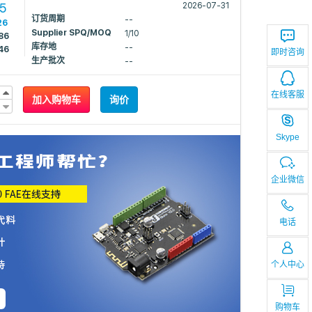
35
2026-07-31
订货周期
--
26
Supplier SPQ/MOQ
1/10
86
库存地
--
46
即时咨询
生产批次
--
在线客服
加入购物车
询价
Skype
企业微信
电话
个人中心
购物车