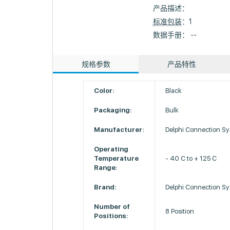
产品描述：
标准包装
：1
数据手册： --
规格参数
产品特性
Color:
Black
Packaging:
Bulk
Manufacturer:
Delphi Connection S
Operating
Temperature
- 40 C to + 125 C
Range:
Brand:
Delphi Connection S
Number of
8 Position
Positions: