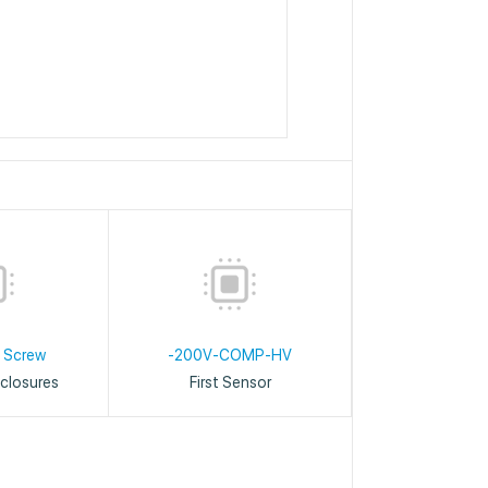
 Screw
-200V-COMP-HV
closures
First Sensor