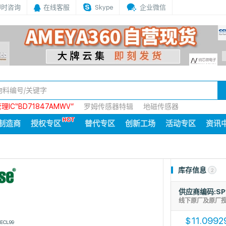
即时咨询
在线客服
Skype
企业微信
IC“BD71847AMWV”
罗姆传感器特辑
地磁传感器
制造商
授权专区
替代专区
创新工场
活动专区
资讯
库存信息
2
供应商编码:SP
线下原厂及原厂
11.0992
$
ECL99