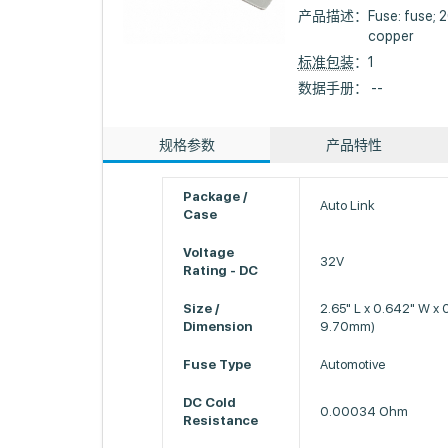
产品描述：
Fuse: fuse;
copper
标准包装
：1
数据手册： --
规格参数
产品特性
Package /
Auto Link
Case
Voltage
32V
Rating - DC
Size /
2.65" L x 0.642" W x
Dimension
9.70mm)
Fuse Type
Automotive
DC Cold
0.00034 Ohm
Resistance