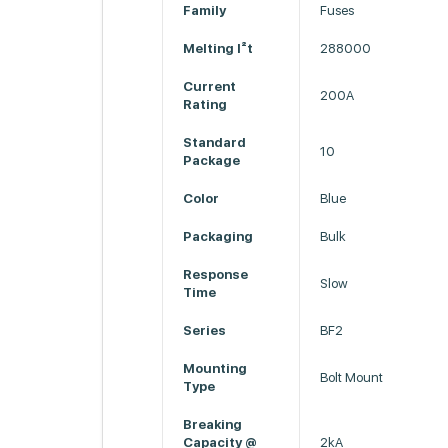
Family
Fuses
Melting I²t
288000
Current
200A
Rating
Standard
10
Package
Color
Blue
Packaging
Bulk
Response
Slow
Time
Series
BF2
Mounting
Bolt Mount
Type
Breaking
Capacity @
2kA