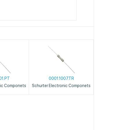
01.PT
0001.1007.TR
nic Componets
Schurter Electronic Componets