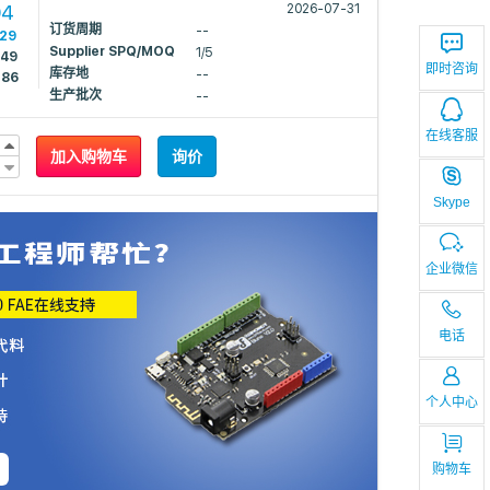
04
2026-07-31
订货周期
--
929
Supplier SPQ/MOQ
1/5
749
即时咨询
库存地
--
286
生产批次
--
在线客服
加入购物车
询价
Skype
企业微信
电话
个人中心
购物车