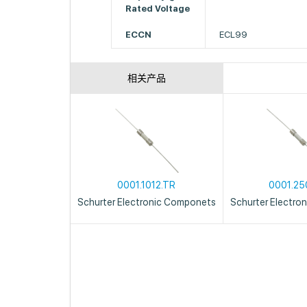
Rated Voltage
ECCN
ECL99
相关产品
0001.1012.TR
0001.25
Schurter Electronic Componets
Schurter Electro