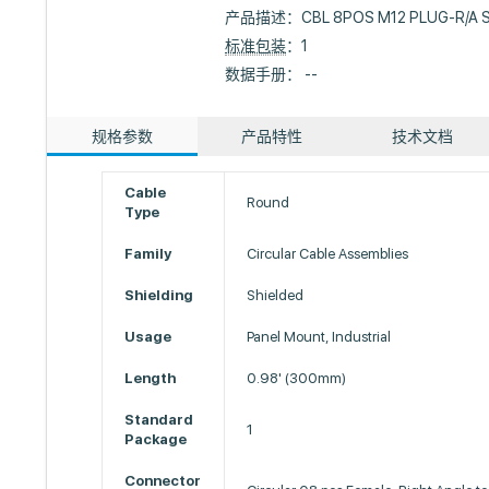
产品描述：
CBL 8POS M12 PLUG-R/A 
标准包装
：1
数据手册： --
规格参数
产品特性
技术文档
Cable
Round
Type
Family
Circular Cable Assemblies
Shielding
Shielded
Usage
Panel Mount, Industrial
Length
0.98' (300mm)
Standard
1
Package
Connector