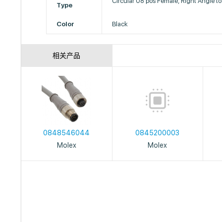
Circular 08 pos Female, Right Angle t
Type
Color
Black
相关产品
0848546044
0845200003
Molex
Molex