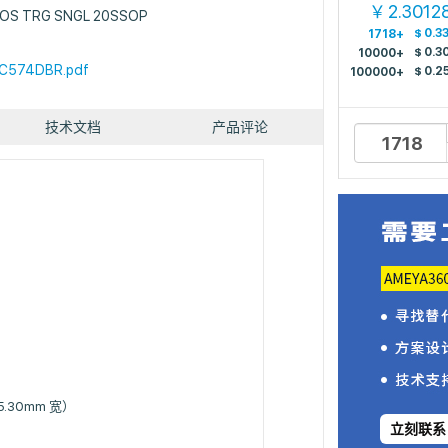
2.3012
￥
POS TRG SNGL 20SSOP
$
0.3
1718+
$
0.3
10000+
C574DBR.pdf
$
0.2
100000+
技术文档
产品评论
5.30mm 宽）
立刻联系