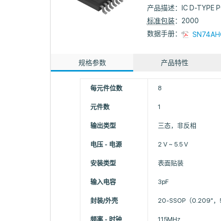
产品描述：
IC D-TYPE 
标准包装
：2000
数据手册：
SN74AH
规格参数
产品特性
每元件位数
8
元件数
1
输出类型
三态，非反相
电压 - 电源
2 V ~ 5.5 V
安装类型
表面贴装
输入电容
3pF
封装/外壳
20-SSOP（0.209"，
频率 - 时钟
115MHz