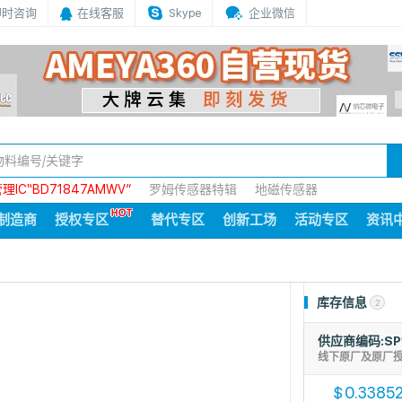
即时咨询
在线客服
Skype
企业微信
IC“BD71847AMWV”
罗姆传感器特辑
地磁传感器
制造商
授权专区
替代专区
创新工场
活动专区
资讯
库存信息
2
供应商编码:SP
线下原厂及原厂
0.3385
$