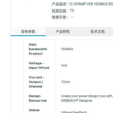
产品描述：
IC OPAMP VFB 150MHZ 8
标准包装
：75
数据手册： --
规格参数
产品特性
技术文档
Gain
Bandwidth
150MHz
Product
Voltage -
1mV
Input Offset
Current -
Output /
70mA
Channel
Design
Create your power design now with 
Resources
WEBENCH® Designer
Online
Voltage Feedback