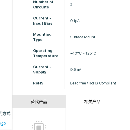
Number of
2
Circuits
Current -
0.1pA
Input Bias
Mounting
Surface Mount
Type
Operating
-40°C ~ 125°C
Temperature
Current -
9.5mA
Supply
RoHS
Lead free / RoHS Compliant
替代产品
相关产品
代方式
P2P