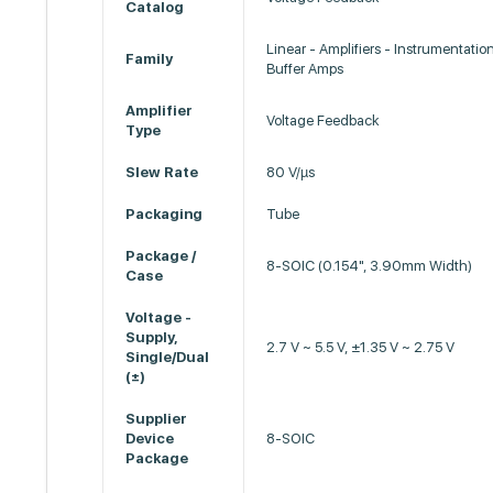
Catalog
Linear - Amplifiers - Instrumentati
Family
Buffer Amps
Amplifier
Voltage Feedback
Type
Slew Rate
80 V/µs
Packaging
Tube
Package /
8-SOIC (0.154", 3.90mm Width)
Case
Voltage -
Supply,
2.7 V ~ 5.5 V, ±1.35 V ~ 2.75 V
Single/Dual
(±)
Supplier
Device
8-SOIC
Package