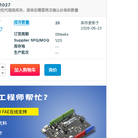
1027
授权代理商库存，接单后需要再次确认价格和数量
7
库存数量
25
库存更新于
77
2026-06-23
订货周期
0Weeks
Supplier SPQ/MOQ
1/25
库存地
--
生产批次
--
加入购物车
询价