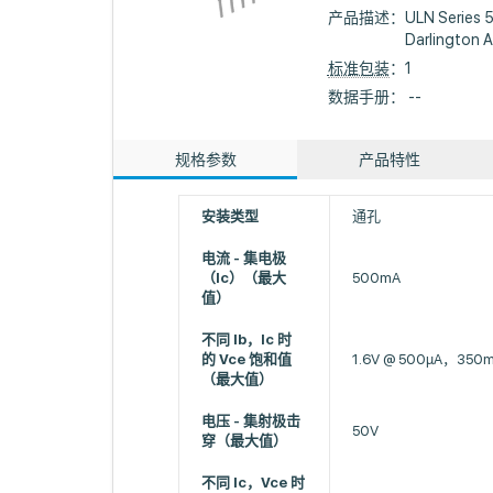
产品描述：
ULN Series 
Darlington A
标准包装
：1
数据手册： --
规格参数
产品特性
安装类型
通孔
电流 - 集电极
（Ic）（最大
500mA
值）
不同 Ib，Ic 时
的 Vce 饱和值
1.6V @ 500µA，350
（最大值）
电压 - 集射极击
50V
穿（最大值）
不同 Ic，Vce 时