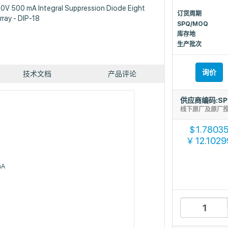
50V 500 mA Integral Suppression Diode Eight
订货周期
rray - DIP-18
SPQ/MOQ
库存地
生产批次
询价
技术文档
产品评论
供应商编码:SP
线下原厂及原厂
1.7803
$
12.1029
￥
mA