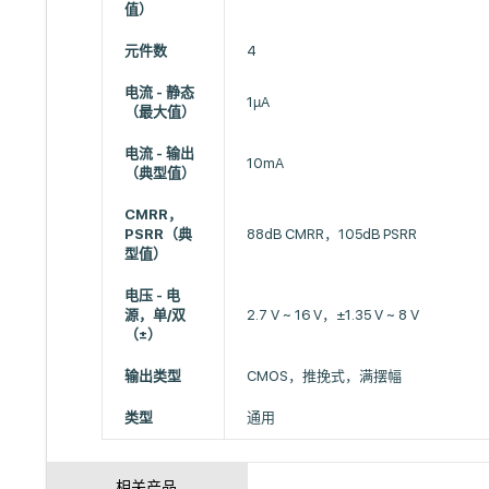
值）
元件数
4
电流 - 静态
1µA
（最大值）
电流 - 输出
10mA
（典型值）
CMRR，
PSRR（典
88dB CMRR，105dB PSRR
型值）
电压 - 电
源，单/双
2.7 V ~ 16 V，±1.35 V ~ 8 V
（±）
输出类型
CMOS，推挽式，满摆幅
类型
通用
相关产品