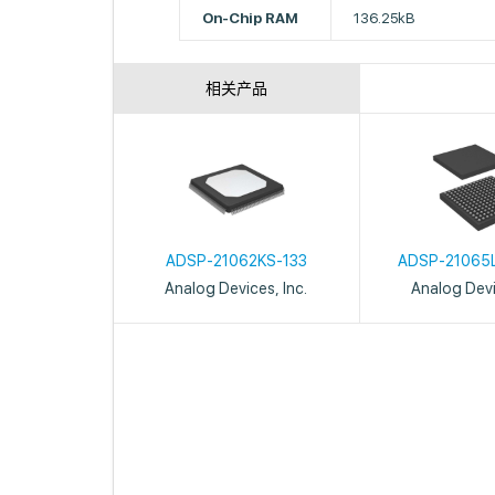
On-Chip RAM
136.25kB
相关产品
ADSP-21062KS-133
ADSP-21065
Analog Devices, Inc.
Analog Devi