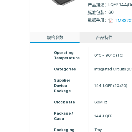
产品描述：
LQFP 144/Dig
标准包装
：60
数据手册：
TMS320
规格参数
产品特性
Operating
0°C ~ 90°C (TC)
Temperature
Categories
Integrated Circuits (IC
Supplier
Device
144-LQFP (20x20)
Package
Clock Rate
60MHz
Package /
144-LQFP
Case
Packaging
Tray