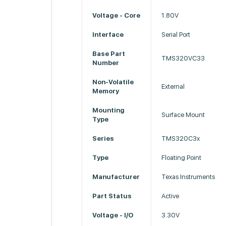
Voltage - Core
1.80V
Interface
Serial Port
Base Part
TMS320VC33
Number
Non-Volatile
External
Memory
Mounting
Surface Mount
Type
Series
TMS320C3x
Type
Floating Point
Manufacturer
Texas Instruments
Part Status
Active
Voltage - I/O
3.30V