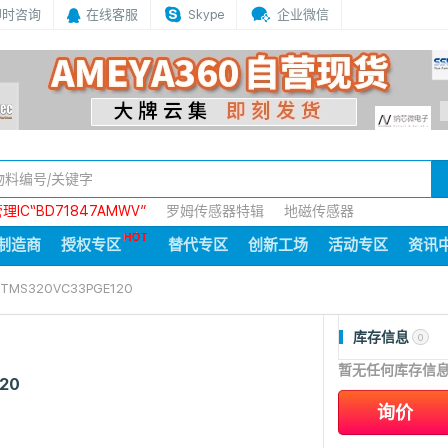
即时咨询
在线客服
Skype
企业微信
IC“BD71847AMWV”
罗姆传感器特辑
地磁传感器
制造商
授权专区
替代专区
创新工场
活动专区
资讯
TMS320VC33PGE120
库存信息
0
暂无任何库存信
20
询价