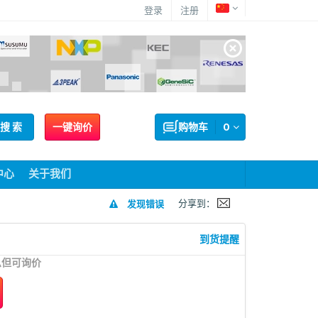
登录
注册
搜 索
一键询价
购物车
0
中心
关于我们
分享到：
发现错误
到货提醒
息但可询价