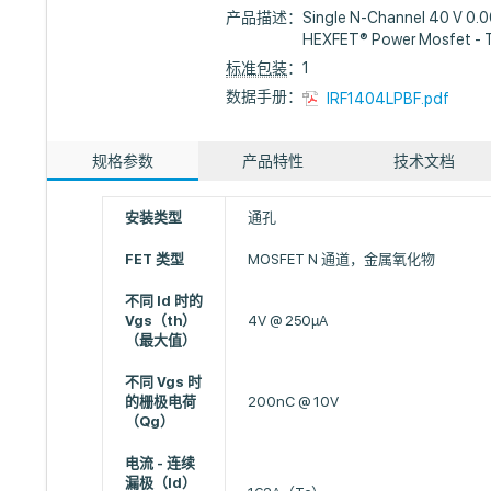
产品描述：
Single N-Channel 40 V 0.
HEXFET® Power Mosfet -
标准包装
：1
数据手册：
IRF1404LPBF.pdf
规格参数
产品特性
技术文档
安装类型
通孔
FET 类型
MOSFET N 通道，金属氧化物
不同 Id 时的
Vgs（th）
4V @ 250µA
（最大值）
不同 Vgs 时
的栅极电荷
200nC @ 10V
（Qg）
电流 - 连续
漏极（Id）