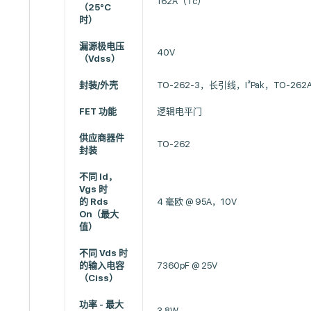
162A（Tc）
（25°C
时）
漏源极电压
40V
（Vdss）
封装/外壳
TO-262-3，长引线，I²Pak，TO-262
FET 功能
逻辑电平门
供应商器件
TO-262
封装
不同 Id，
Vgs 时
的 Rds
4 毫欧 @ 95A，10V
On（最大
值）
不同 Vds 时
的输入电容
7360pF @ 25V
（Ciss）
功率 - 最大
3.8W