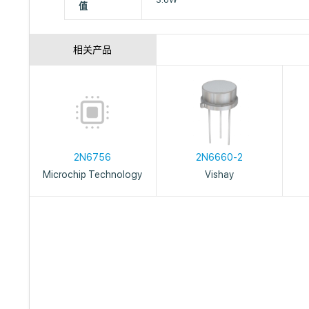
值
相关产品
2N6756
2N6660-2
Microchip Technology
Vishay