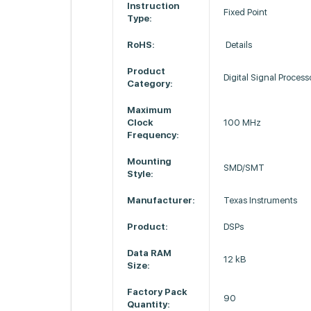
Instruction
Fixed Point
Type:
RoHS:
Details
Product
Digital Signal Process
Category:
Maximum
Clock
100 MHz
Frequency:
Mounting
SMD/SMT
Style:
Manufacturer:
Texas Instruments
Product:
DSPs
Data RAM
12 kB
Size:
Factory Pack
90
Quantity: