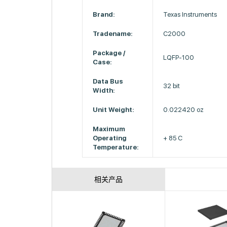
Brand:
Texas Instruments
Tradename:
C2000
Package /
LQFP-100
Case:
Data Bus
32 bit
Width:
Unit Weight:
0.022420 oz
Maximum
Operating
+ 85 C
Temperature:
相关产品