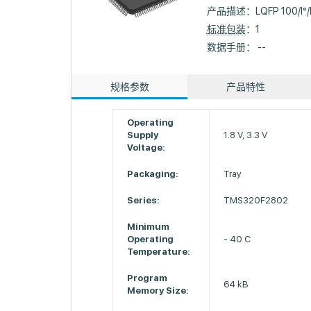
产品描述：
LQFP 100/I°
标准包装
：1
数据手册： --
规格参数
产品特性
Operating
Supply
1.8 V, 3.3 V
Voltage:
Packaging:
Tray
Series:
TMS320F2802
Minimum
Operating
- 40 C
Temperature:
Program
64 kB
Memory Size: