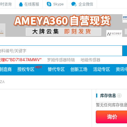
即时咨询
在线客服
Skype
企业微信
IC“BD71847AMWV”
罗姆传感器特辑
地磁传感器
制造商
授权专区
替代专区
创新工场
活动专区
资讯
ZA
库存信息
0
暂无任何库存信
询价