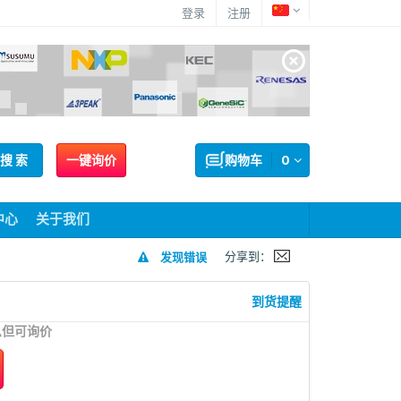
登录
注册
搜 索
一键询价
购物车
0
中心
关于我们
分享到：
发现错误
到货提醒
息但可询价