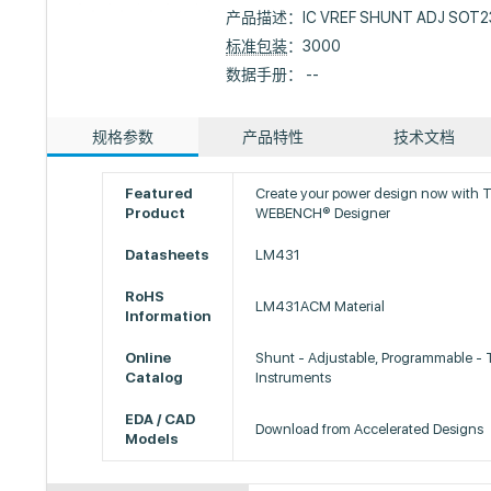
产品描述：
IC VREF SHUNT ADJ SOT2
标准包装
：3000
数据手册： --
规格参数
产品特性
技术文档
Featured
Create your power design now with T
Product
WEBENCH® Designer
Datasheets
LM431
RoHS
LM431ACM Material
Information
Online
Shunt - Adjustable, Programmable - 
Catalog
Instruments
EDA / CAD
Download from Accelerated Designs
Models