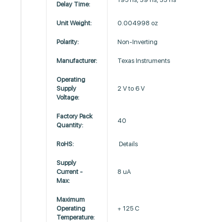
Delay Time:
Unit Weight:
0.004998 oz
Polarity:
Non-Inverting
Manufacturer:
Texas Instruments
Operating
Supply
2 V to 6 V
Voltage:
Factory Pack
40
Quantity:
RoHS:
Details
Supply
Current -
8 uA
Max:
Maximum
Operating
+ 125 C
Temperature: