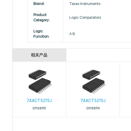
Brand:
Texas Instruments
Product
Logic Comparators
Category:
Logic
A B
Function:
相关产品
74ACT521SJ
74ACT521SJ
onsemi
onsemi