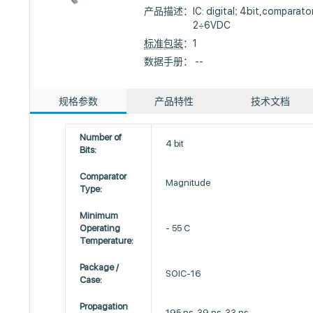
产品描述：
IC: digital; 4bit,comparat
2÷6VDC
标准包装
：1
数据手册： --
规格参数
产品特性
技术文档
Number of
4 bit
Bits:
Comparator
Magnitude
Type:
Minimum
Operating
- 55 C
Temperature:
Package /
SOIC-16
Case:
Propagation
195 ns, 39 ns, 33 ns