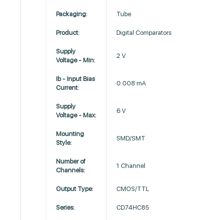
Packaging:
Tube
Product:
Digital Comparators
Supply
2 V
Voltage - Min:
Ib - Input Bias
0.008 mA
Current:
Supply
6 V
Voltage - Max:
Mounting
SMD/SMT
Style:
Number of
1 Channel
Channels:
Output Type:
CMOS/TTL
Series:
CD74HC85