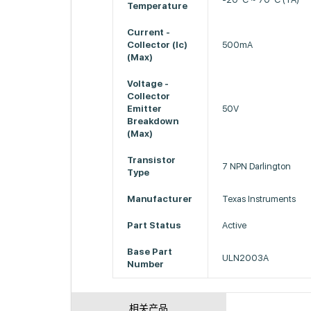
Temperature
Current -
Collector (Ic)
500mA
(Max)
Voltage -
Collector
Emitter
50V
Breakdown
(Max)
Transistor
7 NPN Darlington
Type
Manufacturer
Texas Instruments
Part Status
Active
Base Part
ULN2003A
Number
相关产品