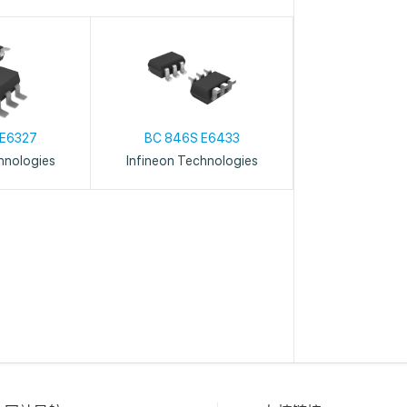
 E6327
BC 846S E6433
hnologies
Infineon Technologies