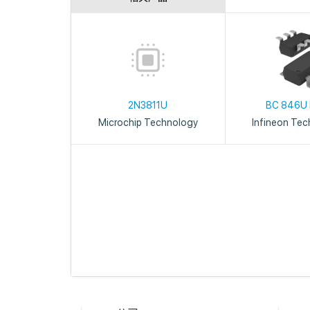
2N3811U
BC 846U
Microchip Technology
Infineon Tec