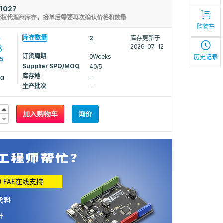
1027
授权代理商库存，接单后需要再次确认价格和数量
购物车
5
库存数量
2
库存更新于
8
2026-07-12
订货周期
0Weeks
历史记录
75
Supplier SPQ/MOQ
40/5
库存地
--
03
生产批次
--
加入购物车
询价