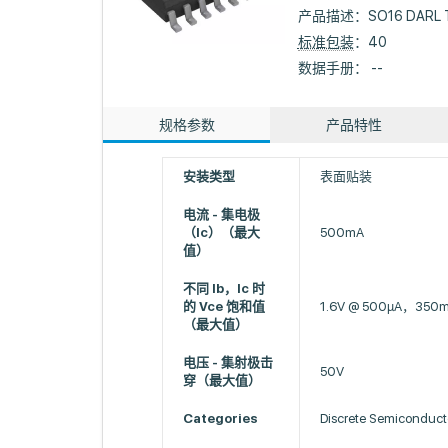
产品描述：
SO16 DARL 
标准包装
：40
数据手册： --
规格参数
产品特性
安装类型
表面贴装
电流 - 集电极
（Ic）（最大
500mA
值）
不同 Ib，Ic 时
的 Vce 饱和值
1.6V @ 500µA，350
（最大值）
电压 - 集射极击
50V
穿（最大值）
Categories
Discrete Semiconduct