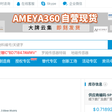
即时咨询
在线客服
Skype
企业微信
IC“BD71847AMWV”
罗姆传感器特辑
地磁传感器
制造商
授权专区
替代专区
创新工场
活动专区
资讯
库存信息
4
供应商编码:SP
线下原厂及原厂
0.7189
$
, 3.90mm Width)