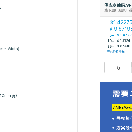
供应商编码:SP
A
线下原厂及原厂
1.4227
$
9.6719
￥
$
1.422
5+
$
1.1174
10+
$
0.996
25+
90mm Width)
查看价格阶梯
3.90mm 宽）