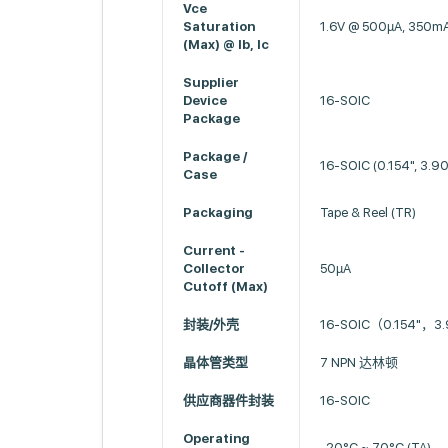
Vce
Saturation
1.6V @ 500µA, 350m
(Max) @ Ib, Ic
Supplier
Device
16-SOIC
Package
Package /
16-SOIC (0.154", 3.
Case
Packaging
Tape & Reel (TR)
Current -
Collector
50µA
Cutoff (Max)
封装/外壳
16-SOIC（0.154"，
晶体管类型
7 NPN 达林顿
供应商器件封装
16-SOIC
Operating
-20°C ~ 70°C (TA)