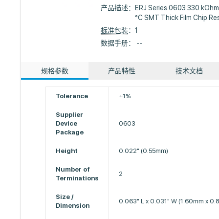
产品描述：
ERJ Series 0603 330 kOhm
°C SMT Thick Film Chip Res
标准包装
：1
数据手册： --
规格参数
产品特性
技术文档
Tolerance
±1%
Supplier
Device
0603
Package
Height
0.022" (0.55mm)
Number of
2
Terminations
Size /
0.063" L x 0.031" W (1.60mm x 0
Dimension