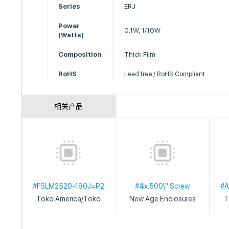
Series
ERJ
Power
0.1W, 1/10W
(Watts)
Composition
Thick Film
RoHS
Lead free / RoHS Compliant
相关产品
#FSLM2520-180J=P2
#4x.500\" Screw
#
Toko America/Toko
New Age Enclosures
T