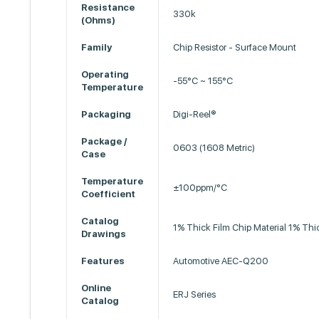
Resistance
330k
(Ohms)
Family
Chip Resistor - Surface Mount
Operating
-55°C ~ 155°C
Temperature
Packaging
Digi-Reel®
Package /
0603 (1608 Metric)
Case
Temperature
±100ppm/°C
Coefficient
Catalog
1% Thick Film Chip Material 1% Thi
Drawings
Features
Automotive AEC-Q200
Online
ERJ Series
Catalog