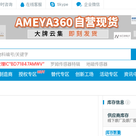
即时咨询
在线客服
Skype
企业微信
IC“BD71847AMWV”
罗姆传感器特辑
地磁传感器
制造商
授权专区
替代专区
创新工场
活动专区
资讯
库存信息
2
供应商库存
线下原厂及原厂
库存数量