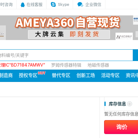
即时咨询
在线客服
Skype
企业微信
IC“BD71847AMWV”
罗姆传感器特辑
地磁传感器
制造商
授权专区
替代专区
创新工场
活动专区
资讯
库存信息
0
暂无任何库存信
询价