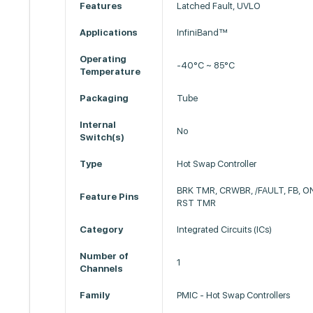
Features
Latched Fault, UVLO
Applications
InfiniBand™
Operating
-40°C ~ 85°C
Temperature
Packaging
Tube
Internal
No
Switch(s)
Type
Hot Swap Controller
BRK TMR, CRWBR, /FAULT, FB, ON
Feature Pins
RST TMR
Category
Integrated Circuits (ICs)
Number of
1
Channels
Family
PMIC - Hot Swap Controllers