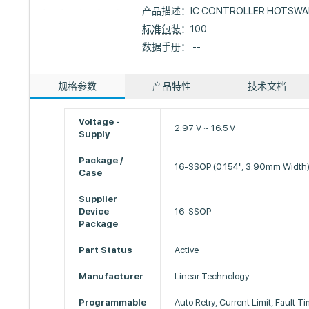
产品描述：
IC CONTROLLER HOTSWA
标准包装
：100
数据手册： --
规格参数
产品特性
技术文档
Voltage -
2.97 V ~ 16.5 V
Supply
Package /
16-SSOP (0.154", 3.90mm Width
Case
Supplier
Device
16-SSOP
Package
Part Status
Active
Manufacturer
Linear Technology
Programmable
Auto Retry, Current Limit, Fault T